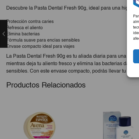
Descubre la Pasta Dental Fresh 90g, ideal para una higiene 
Par
Protección contra caries
alm
tec
Refresca el aliento
ide
Elimina bacterias
afe
Fórmula suave para encías sensibles
Envase compacto ideal para viajes
La Pasta Dental Fresh 90g es tu aliada diaria para una limpi
mientras deja tu aliento fresco y elimina las bacterias dañ
sensibles. Con este envase compacto, podrás llevar tu higi
Productos Relacionados