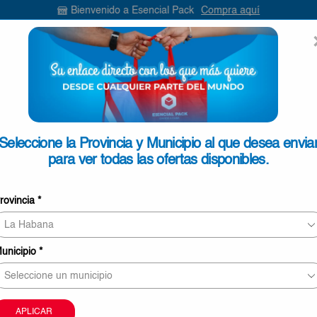
Bienvenido a Esencial Pack
Compra aquí
ENVIAR
SEARCH
INPUT
ONTACTO
Seleccione la Provincia y Municipio al que desea envia
para ver todas las ofertas disponibles.
Pasta Dental Fresh 90g
rovincia
*
€1,90
11 personas revisando este producto ahor
unicipio
*
Este producto puede ser entregado en Pinar del Rí
Mayabeque, La Habana, Matanzas, Cienfuegos, Vill
Sancti Spíritus.
La imagen sólo tiene carácter meramente orientati
APLICAR