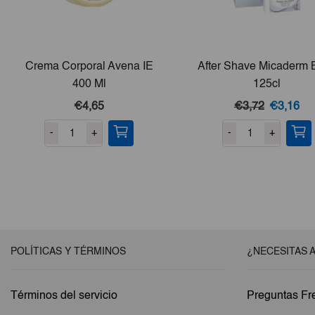
Crema Corporal Avena IE
After Shave Micaderm B
400 Ml
125cl
El
El
€4,65
€3,72
€3,16
precio
pre
-
+
-
+
original
act
era:
es:
€3,72.
€3
POLÍTICAS Y TÉRMINOS
¿NECESITAS 
Términos del servicio
Preguntas Fr