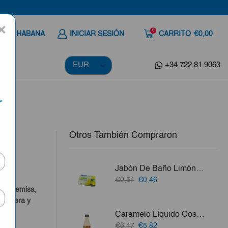
×
0
 A LA HABANA
INICIAR SESIÓN
CARRITO
€0,00
+34 722 81 9063
r
Otros También Compraron
Jabón De Baño Limón Doxa 125g
a
El
El
€0,54
€0,46
precio
precio
o, Artemisa,
original
actual
a Clara y
era:
es:
Caramelo Líquido Cosami 1.2 Lt
€0,54.
€0,46.
vo.
El
El
€6,47
€5,82