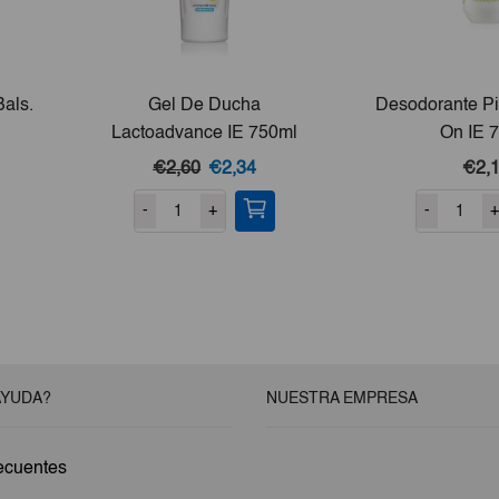
als.
Gel De Ducha
Desodorante Pi
Lactoadvance IE 750ml
On IE 7
El
El
€2,60
€2,34
€2,
cio
precio
precio
-
+
-
+
ual
original
actual
era:
es:
,16.
€2,60.
€2,34.
AYUDA?
NUESTRA EMPRESA
ecuentes