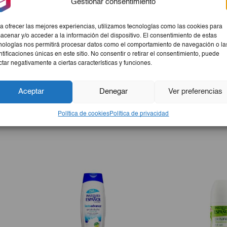
Gestionar consentimiento
bucal completa y refrescante.
a ofrecer las mejores experiencias, utilizamos tecnologías como las cookies para
acenar y/o acceder a la información del dispositivo. El consentimiento de estas
nologías nos permitirá procesar datos como el comportamiento de navegación o la
ntificaciones únicas en este sitio. No consentir o retirar el consentimiento, puede
ctar negativamente a ciertas características y funciones.
Aceptar
Denegar
Ver preferencias
eza bucal eficaz. Su fórmula avanzada protege tus dientes contr
inas. Además, su suavidad la hace perfecta para personas con en
Política de cookies
Política de privacidad
ene a cualquier lugar con comodidad.