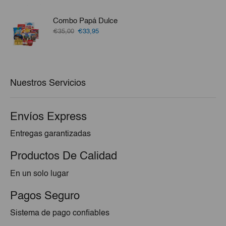
original
actual
era:
es:
Combo Papá Dulce
€9,20.
€8,25.
El
El
€35,00
€33,95
precio
precio
original
actual
era:
es:
€35,00.
€33,95.
Nuestros Servicios
Envíos Express
Entregas garantizadas
Productos De Calidad
En un solo lugar
Pagos Seguro
Sistema de pago confiables