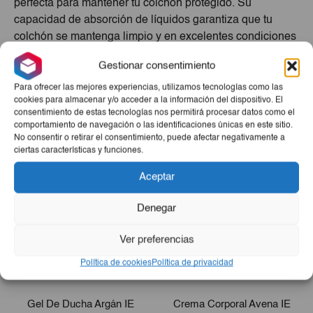
perfecta para mantener tu colchón protegido. Su
capacidad de absorción de líquidos garantiza que tu
colchón se mantenga limpio y en excelentes condiciones
por más tiempo. Con un material de alta calidad, este
Gestionar consentimiento
producto es fácil de colocar. No te preocupes por
sorpresas en el carrito, ¡protege tu inversión con
Para ofrecer las mejores experiencias, utilizamos tecnologías como las
cookies para almacenar y/o acceder a la información del dispositivo. El
Salvacolchón Gran Poder Absorción!
consentimiento de estas tecnologías nos permitirá procesar datos como el
comportamiento de navegación o las identificaciones únicas en este sitio.
Productos Relacionados
No consentir o retirar el consentimiento, puede afectar negativamente a
ciertas características y funciones.
Aceptar
Denegar
Ver preferencias
Política de cookies
Política de privacidad
Gel De Ducha Argán IE
Crema Corporal Avena IE