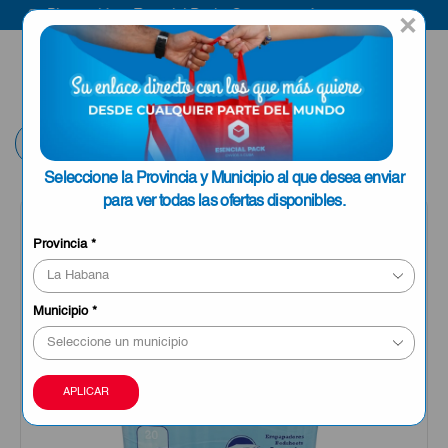
Bienvenido a Esencial Pack
Compra aquí
×
ENVIAR A LA
0
HABANA
Volver
Seleccione la Provincia y Municipio al que desea enviar
para ver todas las ofertas disponibles.
Provincia
*
Municipio
*
APLICAR