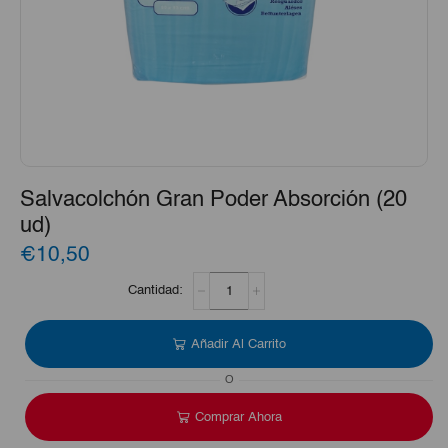
Salvacolchón Gran Poder Absorción (20
ud)
€10,50
Salvacolchón
Gran
Poder
Absorción
Añadir Al Carrito
(20
ud)
O
cantidad
Comprar Ahora