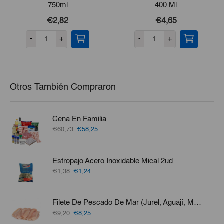
750ml
400 Ml
€2,82
€4,65
-
+
-
+
Otros También Compraron
Cena En Familia
El
El
€60,73
€58,25
precio
precio
original
actual
era:
es:
Estropajo Acero Inoxidable Mical 2ud
€60,73.
€58,25.
El
El
€1,38
€1,24
precio
precio
original
actual
era:
es:
Filete De Pescado De Mar (Jurel, Aguají, Merluza, Perro O Bonito) 3lb
€1,38.
€1,24.
El
El
€9,20
€8,25
precio
precio