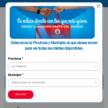
Bienvenido a Esencial Pack
Compra aquí
×
ENVIAR A LA
0
HABANA
Seleccione la Provincia y Municipio al que desea enviar
para ver todas las ofertas disponibles.
Provincia
*
Municipio
*
Combos
Mercado
Aseo
Ofertas
APLICAR