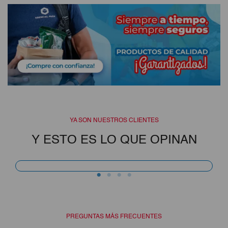
YA SON NUESTROS CLIENTES
Y ESTO ES LO QUE OPINAN
Soy clienta desde el principio y todo es excelente,
s
la calidad del producto, la puntualidad, seriedad y
uy
confianza. Siempre os recomiendo y también
PREGUNTAS MÁS FRECUENTES
s
quedan encantados… Indira es un sol, una gran