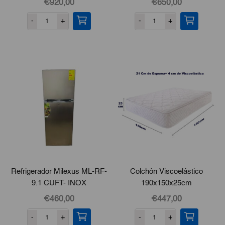
€920,00
€650,00
-
+
-
+
Refrigerador Milexus ML-RF-
Colchón Viscoelástico
9.1 CUFT- INOX
190x150x25cm
€460,00
€447,00
-
+
-
+