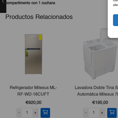
ide
compartimento con 1 cuchara
afe
Productos Relacionados
Refrigerador Milexus ML-
Lavadora Doble Tina 
RF-WD-16CUFT
Automática Milexus 
€920,00
€195,00
-
+
-
+