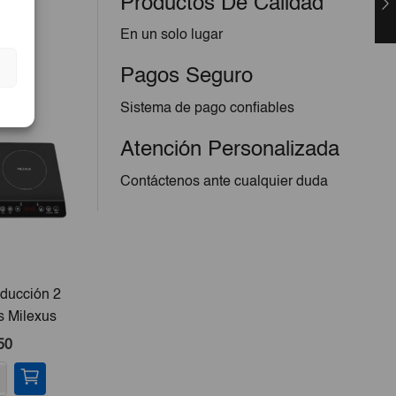
Productos De Calidad
En un solo lugar
Pagos Seguro
Sistema de pago confiables
Atención Personalizada
Contáctenos ante cualquier duda
ducción 2
Báscula Digital Milexus
 Milexus
Hasta 40Kg
50
€45,00
-
+