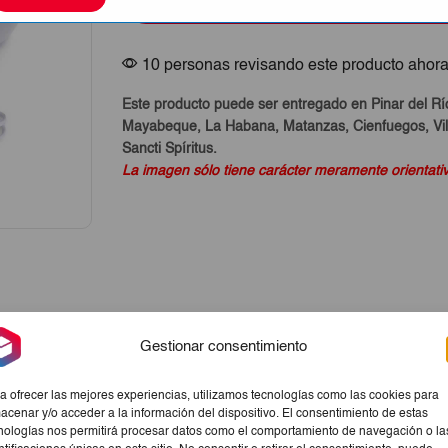
Comprar Ahora
cantidad
€12,00.
€9,60.
10 personas revisando este producto ahor
Este producto puede ser entregado en Pinar del Rí
Mayabeque, La Habana, Matanzas, Cienfuegos, Vill
Sancti Spíritus.
La imagen sólo tiene carácter meramente orientati
Gestionar consentimiento
a ofrecer las mejores experiencias, utilizamos tecnologías como las cookies para
acenar y/o acceder a la información del dispositivo. El consentimiento de estas
nologías nos permitirá procesar datos como el comportamiento de navegación o la