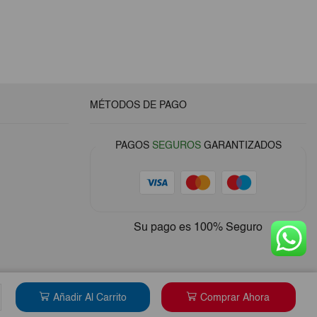
MÉTODOS DE PAGO
PAGOS
SEGUROS
GARANTIZADOS
Su pago es
100% Seguro
 era: €12,00.
ctual es: €9,60.
Añadir Al Carrito
Comprar Ahora