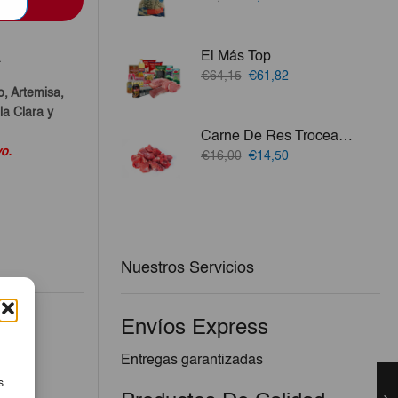
precio
precio
original
actual
era:
es:
El Más Top
a
€1,38.
€1,24.
El
El
€64,15
€61,82
precio
precio
o, Artemisa,
original
actual
a Clara y
era:
es:
Carne De Res Troceada 3Lb
€64,15.
€61,82.
vo.
El
El
€16,00
€14,50
precio
precio
original
actual
era:
es:
€16,00.
€14,50.
Nuestros Servicios
Envíos Express
Entregas garantizadas
s