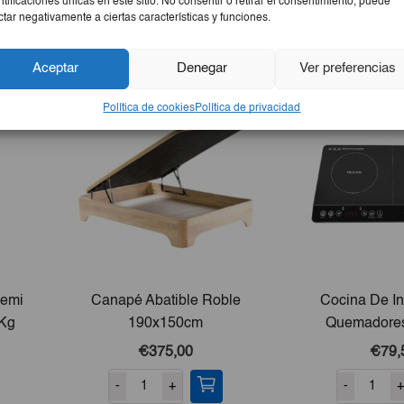
ntificaciones únicas en este sitio. No consentir o retirar el consentimiento, puede
ctar negativamente a ciertas características y funciones.
Aceptar
Denegar
Ver preferencias
Política de cookies
Política de privacidad
Semi
Canapé Abatible Roble
Cocina De In
7Kg
190x150cm
Quemadores
€375,00
€79,
-
+
-
+