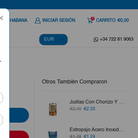
×
0
 A LA HABANA
INICIAR SESIÓN
CARRITO
€0,00
+34 722 81 9063
r
Otros También Compraron
ar
Judías Con Chorizo Y Tocino Montey 420g
El
El
€2,45
€2,33
precio
precio
original
actual
era:
es:
Estropajo Acero Inoxidable Mical 2ud
€2,45.
€2,33.
El
El
€1,38
€1,24