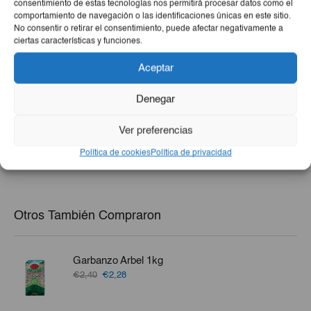
consentimiento de estas tecnologías nos permitirá procesar datos como el
comportamiento de navegación o las identificaciones únicas en este sitio.
No consentir o retirar el consentimiento, puede afectar negativamente a
ciertas características y funciones.
Aceptar
Jabón De Lavar Jumbo
Gel De Ducha Argán IE
Denegar
Color Azul 170g
750ml
€0,50
€2,82
Ver preferencias
-
+
-
+
Política de cookies
Política de privacidad
Otros También Compraron
Garbanzo Arbel 1kg
El
El
€2,40
€2,28
precio
precio
original
actual