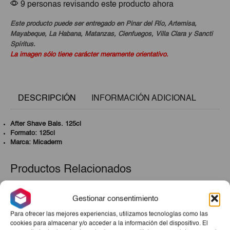
9 personas revisando este producto ahora
Este producto puede ser entregado en Pinar del Río, Artemisa,
Mayabeque, La Habana, Matanzas, Cienfuegos, Villa Clara y Sancti
Spíritus.
La imagen sólo tiene carácter meramente orientativo.
DESCRIPCIÓN
INFORMACIÓN ADICIONAL
After Shave Bals. 125cl
Formato: 125cl
Marca: Micaderm
Productos Relacionados
Gestionar consentimiento
Para ofrecer las mejores experiencias, utilizamos tecnologías como las
cookies para almacenar y/o acceder a la información del dispositivo. El