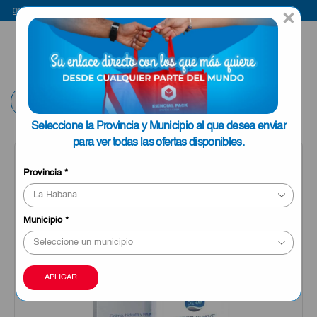
Compra aquí
Bienvenido a Esencial Pack
Comp
×
ENVIAR A LA
0
HABANA
Volver
Seleccione la Provincia y Municipio al que desea enviar
para ver todas las ofertas disponibles.
OFERTA
Provincia
*
Municipio
*
APLICAR