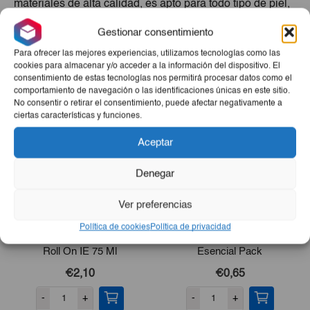
materiales de alta calidad, es apto para todo tipo de piel,
brindando la delicadeza y eficacia que necesitas en tu
Gestionar consentimiento
día a día.
Para ofrecer las mejores experiencias, utilizamos tecnologías como las
Productos Relacionados
cookies para almacenar y/o acceder a la información del dispositivo. El
consentimiento de estas tecnologías nos permitirá procesar datos como el
comportamiento de navegación o las identificaciones únicas en este sitio.
No consentir o retirar el consentimiento, puede afectar negativamente a
ciertas características y funciones.
Aceptar
Denegar
Ver preferencias
Política de cookies
Política de privacidad
Desodorante Lactoadvance
Bolsa De Mercado
Roll On IE 75 Ml
Esencial Pack
€2,10
€0,65
-
+
-
+