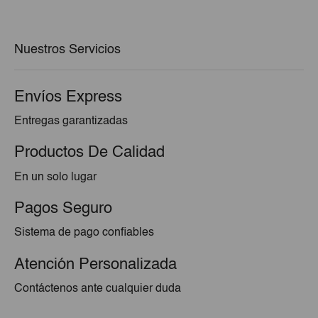
original
actual
era:
es:
€104,88.
€97,69.
Nuestros Servicios
Envíos Express
Entregas garantizadas
Productos De Calidad
En un solo lugar
Pagos Seguro
Sistema de pago confiables
Atención Personalizada
Contáctenos ante cualquier duda