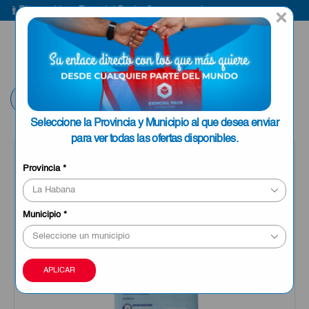
Bienvenido a Esencial Pack
Compra aquí
Bi
×
ENVIAR A LA
0
HABANA
Volver
Seleccione la Provincia y Municipio al que desea enviar
para ver todas las ofertas disponibles.
Provincia
*
Municipio
*
APLICAR