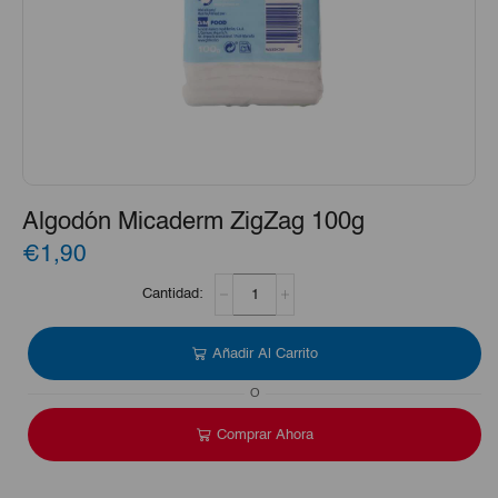
Algodón Micaderm ZigZag 100g
€1,90
Algodón
Micaderm
ZigZag
100g
Añadir Al Carrito
cantidad
O
Comprar Ahora