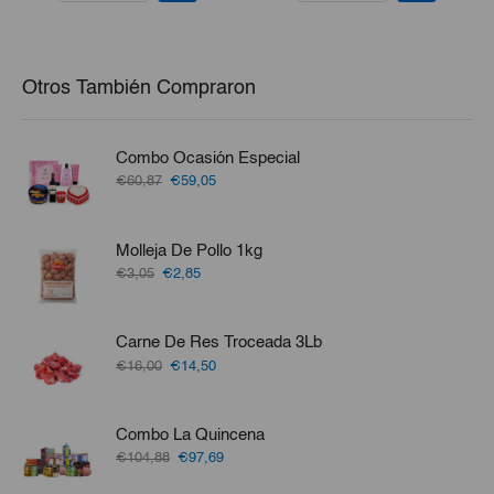
Otros También Compraron
Combo Ocasión Especial
El
El
€60,87
€59,05
precio
precio
original
actual
era:
es:
Molleja De Pollo 1kg
€60,87.
€59,05.
El
El
€3,05
€2,85
precio
precio
original
actual
era:
es:
Carne De Res Troceada 3Lb
€3,05.
€2,85.
El
El
€16,00
€14,50
precio
precio
original
actual
era:
es:
Combo La Quincena
€16,00.
€14,50.
El
El
€104,88
€97,69
precio
precio