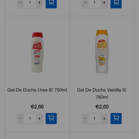
-
+
-
+
original
actual
era:
es:
€2,60.
€2,34.
Gel De Ducha Urea IE 750ml
Gel De Ducha Vainilla IE
750ml
€2,66
€2,60
-
+
-
+