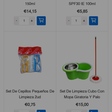
150ml
SPF30 IE 100ml
€14,15
€5,85
-
+
-
+
Set De Cepillos Pequeños De
Set De Limpieza Cubo Con
Limpieza 2ud
Mopa Giratoria Y Palo
Incluido
€0,75
€15,00