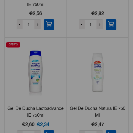
IE 750ml
€2,56
€2,82
-
+
-
+
OFERTA
Gel De Ducha Lactoadvance
Gel De Ducha Natura IE 750
IE 750ml
Ml
El
El
€2,60
€2,34
€2,47
precio
precio