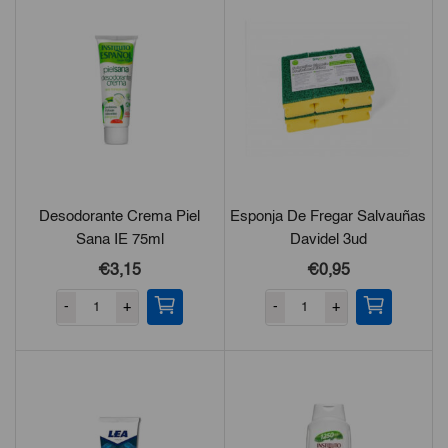
Desodorante Crema Piel
Esponja De Fregar Salvauñas
Sana IE 75ml
Davidel 3ud
€3,15
€0,95
-
+
-
+