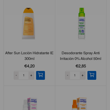
Sancti Spíritus, Taguasco, Yaguajay y Jatibonico.
After Sun Loción Hidratante IE
Desodorante Spray Anti
300ml
Irritación 0% Alcohol 50ml
€4,20
€2,85
-
+
-
+