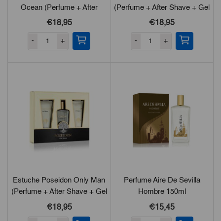
Ocean (Perfume + After
(Perfume + After Shave + Gel
Shave + Gel De Ducha)
De Ducha)
€18,95
€18,95
-
+
-
+
Estuche Poseidon Only Man
Perfume Aire De Sevilla
(Perfume + After Shave + Gel
Hombre 150ml
De Ducha)
€18,95
€15,45