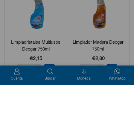
Limpiacristales Multiusos
Limpiador Madera Deogar
Deogar 750ml
750ml
€
2,15
€
2,80
-
+
-
+
Cuenta
Buscar
Moneda
WhatsApp