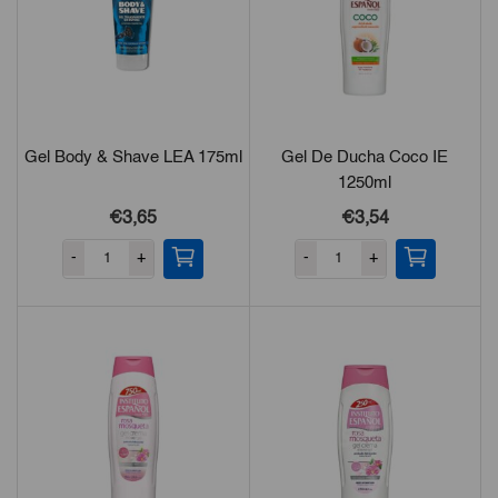
Gel Body & Shave LEA 175ml
Gel De Ducha Coco IE
1250ml
€3,65
€3,54
-
+
-
+