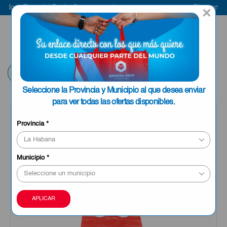
o a Esencial Pack
Compra aquí
Bienvenido a 
×
ENVIAR A LA
0
HABANA
Volver
Seleccione la Provincia y Municipio al que desea enviar
para ver todas las ofertas disponibles.
Provincia
*
Municipio
*
APLICAR