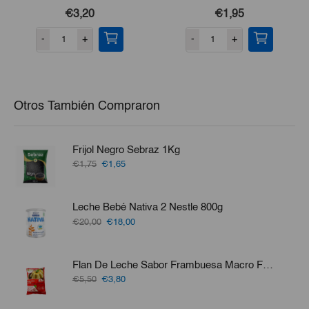
€3,20
€1,95
-
+
-
+
Otros También Compraron
Frijol Negro Sebraz 1Kg
El
El
€1,75
€1,65
precio
precio
original
actual
era:
es:
Leche Bebé Nativa 2 Nestle 800g
€1,75.
€1,65.
El
El
€20,00
€18,00
precio
precio
original
actual
era:
es:
Flan De Leche Sabor Frambuesa Macro Food 1kg
€20,00.
€18,00.
El
El
€5,50
€3,80
precio
precio
original
actual