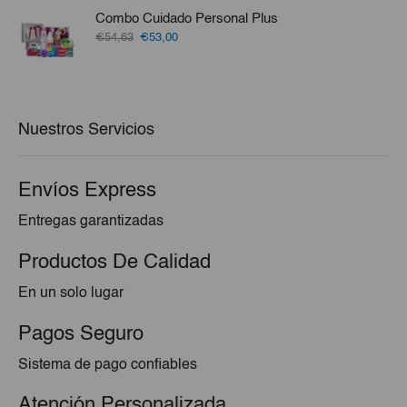
era:
es:
Combo Cuidado Personal Plus
€5,50.
€3,80.
El
El
€54,63
€53,00
precio
precio
original
actual
era:
es:
€54,63.
€53,00.
Nuestros Servicios
Envíos Express
Entregas garantizadas
Productos De Calidad
En un solo lugar
Pagos Seguro
Sistema de pago confiables
Atención Personalizada