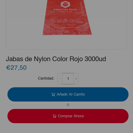
Jabas de Nylon Color Rojo 3000ud
€27,50
Jabas
de
Nylon
Color
Añadir Al Carrito
Rojo
3000ud
O
cantidad
Comprar Ahora