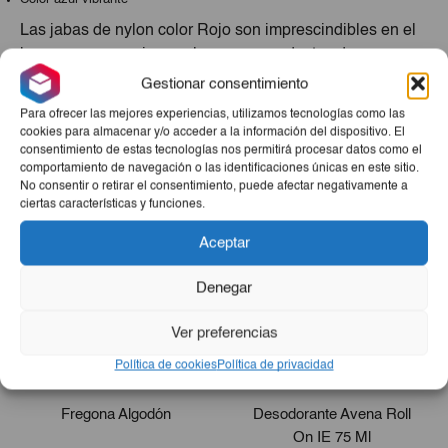
Las jabas de nylon color Rojo son imprescindibles en el
hogar para organizar y almacenar productos de aseo e
higiene. Con una capacidad de 3000 unidades, son
Gestionar consentimiento
resistentes y duraderas. Su color Rojo vibrante las hace
Para ofrecer las mejores experiencias, utilizamos tecnologías como las
fáciles de identificar.
cookies para almacenar y/o acceder a la información del dispositivo. El
consentimiento de estas tecnologías nos permitirá procesar datos como el
Productos Relacionados
comportamiento de navegación o las identificaciones únicas en este sitio.
No consentir o retirar el consentimiento, puede afectar negativamente a
ciertas características y funciones.
Aceptar
Denegar
Ver preferencias
Política de cookies
Política de privacidad
Fregona Algodón
Desodorante Avena Roll
On IE 75 Ml