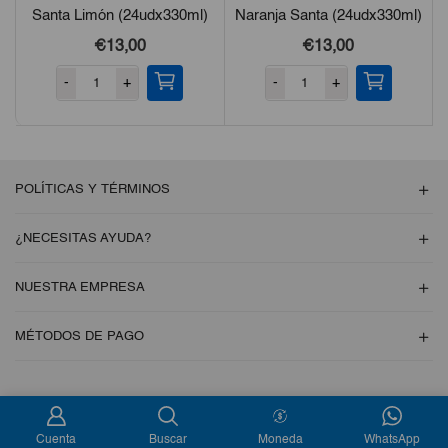
Santa Limón (24udx330ml)
Naranja Santa (24udx330ml)
€13,00
€13,00
-
+
-
+
POLÍTICAS Y TÉRMINOS
¿NECESITAS AYUDA?
NUESTRA EMPRESA
MÉTODOS DE PAGO
Copyright © 2026 Esencial Pack. Todos los derechos reservados
Cuenta
Buscar
Moneda
WhatsApp