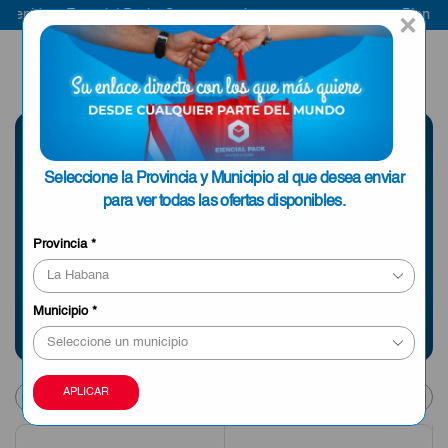
enido a Esencial Pack
Compra aquí
Bienvenid
×
ENVIAR A LA
0
HABANA
SELECCIONE UNA
Seleccione la Provincia y Municipio al que desea enviar
PROVINCIA
para ver todas las ofertas disponibles.
Provincia
*
Información sobre envíos y tiempos de entrega
Municipio
*
Products
APLICAR
per
page