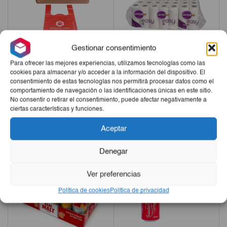
Gestionar consentimiento
Para ofrecer las mejores experiencias, utilizamos tecnologías como las
Jabas De Nylon Color Rojo
Papel Sanitario Pampilar 108
cookies para almacenar y/o acceder a la información del dispositivo. El
consentimiento de estas tecnologías nos permitirá procesar datos como el
3000ud
Rollos (9pack De 12rollo)
comportamiento de navegación o las identificaciones únicas en este sitio.
€27,50
€26,25
No consentir o retirar el consentimiento, puede afectar negativamente a
ciertas características y funciones.
-
+
-
+
Aceptar
Denegar
Ver preferencias
Política de cookies
Política de privacidad