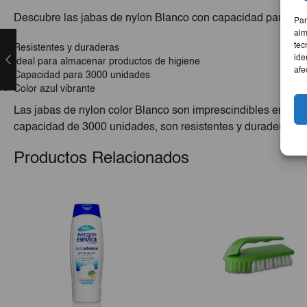
Descubre las jabas de nylon Blanco con capacidad para 3000
Par
alm
tec
Resistentes y duraderas
ide
Ideal para almacenar productos de higiene
afe
Capacidad para 3000 unidades
Color azul vibrante
Las jabas de nylon color Blanco son imprescindibles en el 
capacidad de 3000 unidades, son resistentes y duraderas. Su 
Productos Relacionados