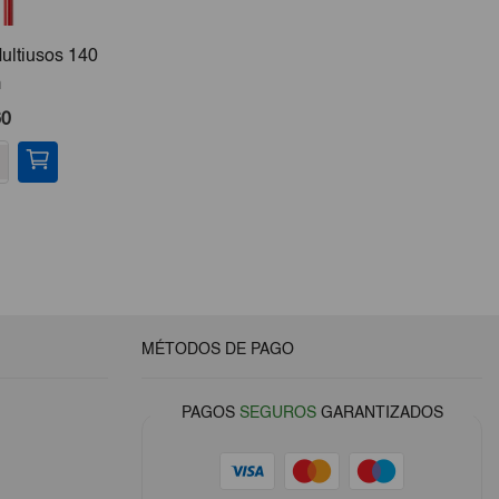
ultiusos 140
Desodorante Piel Sana Roll
m
On IE 75 Ml
60
€2,15
-
+
MÉTODOS DE PAGO
PAGOS
SEGUROS
GARANTIZADOS