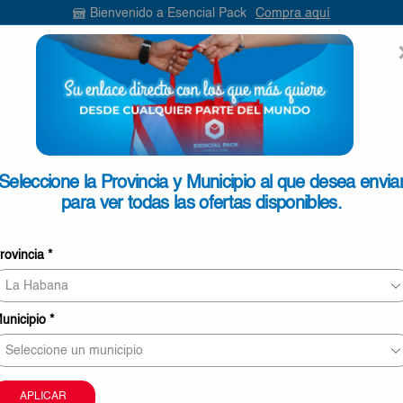
Bienvenido a Esencial Pack
Compra aquí
ENVIAR
SEARCH
INPUT
ONTACTO
Seleccione la Provincia y Municipio al que desea envia
para ver todas las ofertas disponibles.
Jabas de Nylon Color Blanco 
rovincia
*
€27,50
Jabas
Añadir Al Carrito
de
unicipio
*
Nylon
O
Color
Blanco
Comprar Ahora
3000ud
APLICAR