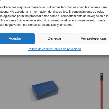
 unidades. Perfectas para mantener la limpieza en el hogar.
a ofrecer las mejores experiencias, utilizamos tecnologías como las cookies para
acenar y/o acceder a la información del dispositivo. El consentimiento de estas
nologías nos permitirá procesar datos como el comportamiento de navegación o la
ntificaciones únicas en este sitio. No consentir o retirar el consentimiento, puede
ctar negativamente a ciertas características y funciones.
Aceptar
Denegar
Ver preferencias
hogar para organizar y almacenar productos de aseo e higiene.
color Blanco vibrante las hace fáciles de identificar.
Política de cookies
Política de privacidad