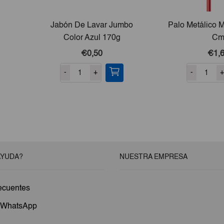
Jabón De Lavar Jumbo
Palo Metálico M
Color Azul 170g
C
€0,50
€1,
-
+
-
+
AYUDA?
NUESTRA EMPRESA
ecuentes
a WhatsApp