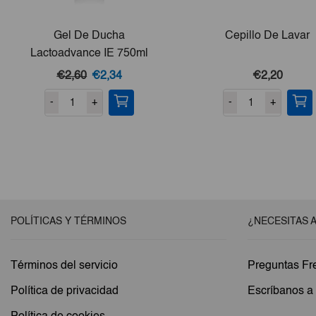
Gel De Ducha
Cepillo De Lavar
Lactoadvance IE 750ml
El
El
€2,60
€2,34
€2,20
precio
precio
-
+
-
+
original
actual
era:
es:
€2,60.
€2,34.
POLÍTICAS Y TÉRMINOS
¿NECESITAS 
Términos del servicio
Preguntas Fr
Política de privacidad
Escríbanos 