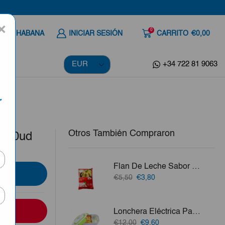
×
0
 A LA HABANA
INICIAR SESIÓN
CARRITO
€0,00
+34 722 81 9063
r
Otros También Compraron
3000ud
Flan De Leche Sabor Frambuesa Macro Food 1kg
El
El
€5,50
€3,80
precio
precio
original
actual
era:
es:
Lonchera Eléctrica Para Calentar Alimento
€5,50.
€3,80.
El
El
€12,00
€9,60