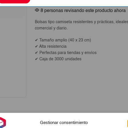
cantidad
8 personas revisando este producto ahora
Bolsas tipo camiseta resistentes y prácticas, ideale
comercial y diario.
✔ Tamaño amplio (40 x 23 cm)
✔ Alta resistencia
✔ Perfectas para tiendas y envíos
✔ Caja de 3000 unidades
Gestionar consentimiento