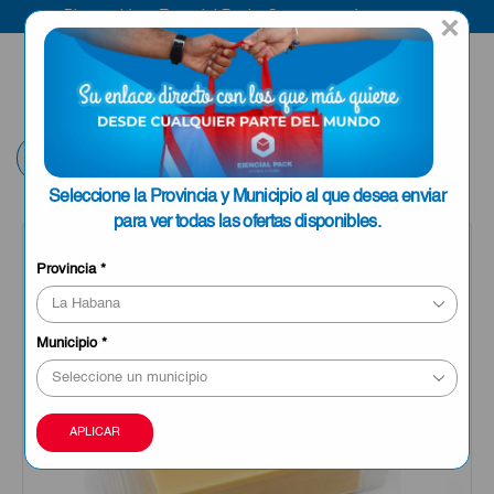
Bienvenido a Esencial Pack
Compra aquí
×
ENVIAR A LA
0
HABANA
Volver
Seleccione la Provincia y Municipio al que desea enviar
para ver todas las ofertas disponibles.
Provincia
*
Municipio
*
APLICAR