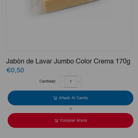
Jabón de Lavar Jumbo Color Crema 170g
€0,50
Jabón
de
Lavar
Jumbo
Añadir Al Carrito
Color
Crema
O
170g
cantidad
Comprar Ahora