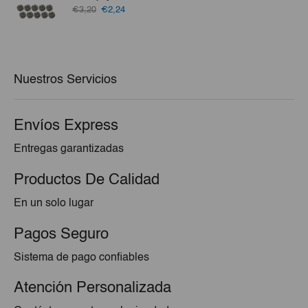
€83,85.
€77,95.
El
El
€3,20
€2,24
precio
precio
original
actual
era:
es:
€3,20.
€2,24.
Nuestros Servicios
Envíos Express
Entregas garantizadas
Productos De Calidad
En un solo lugar
Pagos Seguro
Sistema de pago confiables
Atención Personalizada