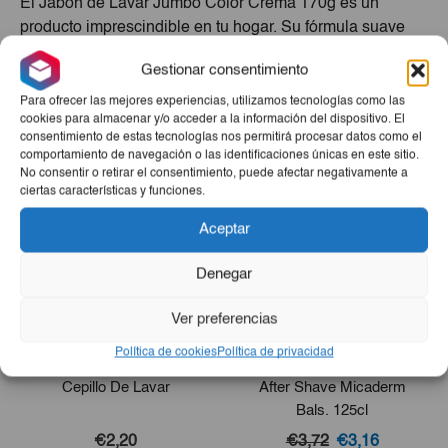
El Jabón de Lavar Jumbo Color Crema 170g es un
producto imprescindible en tu hogar. Su fórmula suave
garantiza resultados impecables en cada lavado.
Gestionar consentimiento
Además, su presentación en envase económico lo
convierte en una excelente elección para cuidar tu ropa.
Para ofrecer las mejores experiencias, utilizamos tecnologías como las
cookies para almacenar y/o acceder a la información del dispositivo. El
consentimiento de estas tecnologías nos permitirá procesar datos como el
Productos Relacionados
comportamiento de navegación o las identificaciones únicas en este sitio.
No consentir o retirar el consentimiento, puede afectar negativamente a
ciertas características y funciones.
Aceptar
Denegar
Ver preferencias
Política de cookies
Política de privacidad
Cepillo De Lavar
After Shave Micaderm
Bals. 125cl
El
El
€2,20
€3,72
€3,16