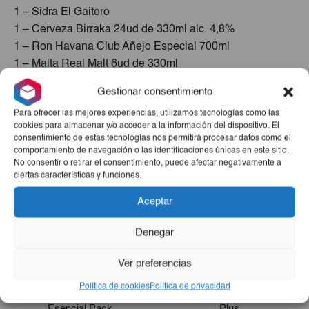
1 – Sidra El Gaitero
1 – Cerveza Birraka 24ud de 330ml alc. 4,8%
1 – Ron Havana Club Añejo Especial 700ml
1 – Malta Real Malt 6ud de 330ml
1 – Refresco Gaseado Santa Cola 6ud
Gestionar consentimiento
Para ofrecer las mejores experiencias, utilizamos tecnologías como las
Productos Relacionados
cookies para almacenar y/o acceder a la información del dispositivo. El
consentimiento de estas tecnologías nos permitirá procesar datos como el
comportamiento de navegación o las identificaciones únicas en este sitio.
No consentir o retirar el consentimiento, puede afectar negativamente a
ciertas características y funciones.
Aceptar
Denegar
Ver preferencias
Política de cookies
Política de privacidad
Bolsa De Mercado
Combo Cuidado Personal
Esencial Pack
Plus