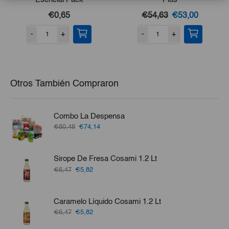
El
El
€0,65
€54,63
€53,00
precio
precio
-
+
-
+
original
actual
era:
es:
€54,63.
€53,00.
Otros También Compraron
Combo La Despensa
El
El
€80,48
€74,14
precio
precio
original
actual
era:
es:
Sirope De Fresa Cosami 1.2 Lt
€80,48.
€74,14.
El
El
€6,47
€5,82
precio
precio
original
actual
era:
es:
Caramelo Líquido Cosami 1.2 Lt
€6,47.
€5,82.
El
El
€6,47
€5,82
precio
precio