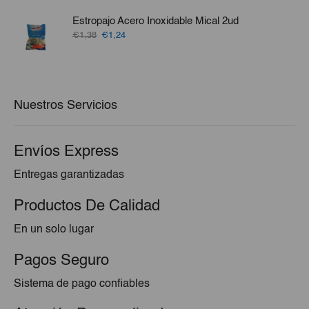
original
actual
era:
es:
Estropajo Acero Inoxidable Mical 2ud
€6,47.
€5,82.
El
El
€1,38
€1,24
precio
precio
original
actual
era:
es:
€1,38.
€1,24.
Nuestros Servicios
Envíos Express
Entregas garantizadas
Productos De Calidad
En un solo lugar
Pagos Seguro
Sistema de pago confiables