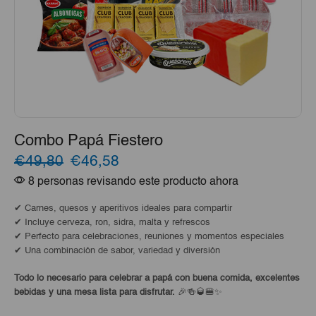
Combo Papá Fiestero
El
El
€49,80
€46,58
8 personas revisando este producto ahora
precio
precio
original
actual
✔ Carnes, quesos y aperitivos ideales para compartir
✔ Incluye cerveza, ron, sidra, malta y refrescos
era:
es:
✔ Perfecto para celebraciones, reuniones y momentos especiales
✔ Una combinación de sabor, variedad y diversión
€49,80.
€46,58.
Todo lo necesario para celebrar a papá con buena comida, excelentes
bebidas y una mesa lista para disfrutar.
🎉🍻🥃🍔✨