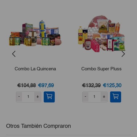
Combo La Quincena
Combo Super Pluss
El
El
El
El
€104,88
€97,69
€132,39
€125,30
precio
precio
precio
precio
-
+
-
+
original
actual
original
actual
era:
es:
era:
es:
€104,88.
€97,69.
€132,39.
€125,3
Otros También Compraron