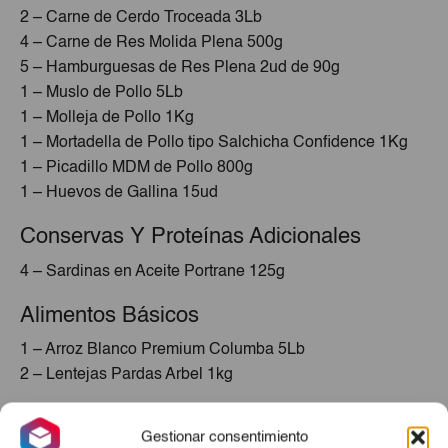
2 – Carne de Cerdo Troceada 3Lb
4 – Carne de Res Molida Plena 500g
5 – Hamburguesas de Res Plena 2ud de 90g
1 – Muslo de Pollo 5Lb
1 – Molleja de Pollo 1Kg
1 – Mortadella de Pollo tipo Salchicha Confidence 1Kg
1 – Picadillo MDM de Pollo 800g
1 – Huevos de Gallina 15ud
Conservas Y Proteínas Adicionales
4 – Sardinas en Aceite Portrane 125g
Alimentos Básicos
1 – Arroz Blanco Premium Columba 5Lb
2 – Lentejas Pardas Arbel 1kg
Pastas Y Acompañamientos
Gestionar consentimiento