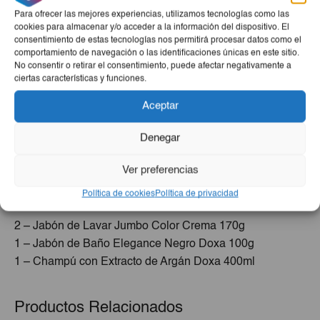
2 – Espaguetis Doga 500g
Para ofrecer las mejores experiencias, utilizamos tecnologías como las
2 – Sopa de Pollo con Fideos Gallina Blanca 68g
cookies para almacenar y/o acceder a la información del dispositivo. El
1 – Pasta de Tomate Columba 400g
consentimiento de estas tecnologías nos permitirá procesar datos como el
comportamiento de navegación o las identificaciones únicas en este sitio.
No consentir o retirar el consentimiento, puede afectar negativamente a
Despensa
ciertas características y funciones.
1 – Leche en Polvo Entera Mumilk 1Kg
Aceptar
Bebidas
Denegar
4 – Refresco en Polvo Sabor Cola rinde 2Lt
4 – Zumo de Mango Najwan 200ml
Ver preferencias
Política de cookies
Política de privacidad
Cuidado Personal Y Hogar
2 – Jabón de Lavar Jumbo Color Crema 170g
1 – Jabón de Baño Elegance Negro Doxa 100g
1 – Champú con Extracto de Argán Doxa 400ml
Productos Relacionados