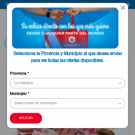
ienvenido a Esencial Pack
Compra aquí
Bienv
×
ENVIAR A LA
0
HABANA
Volver
Seleccione la Provincia y Municipio al que desea enviar
para ver todas las ofertas disponibles.
OFERTA
Provincia
*
Municipio
*
APLICAR