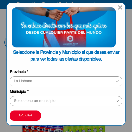
Bienvenido a Esencial Pack
Compra aquí
×
ENVIAR A LA
0
HABANA
Volver
Seleccione la Provincia y Municipio al que desea enviar
para ver todas las ofertas disponibles.
OFERTA
Provincia
*
Municipio
*
APLICAR