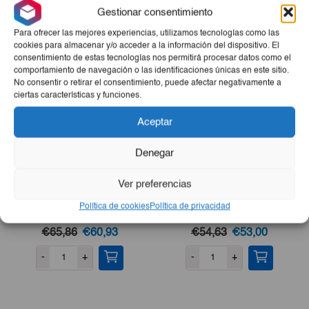
Gestionar consentimiento
Productos Relacionados
Para ofrecer las mejores experiencias, utilizamos tecnologías como las
cookies para almacenar y/o acceder a la información del dispositivo. El
consentimiento de estas tecnologías nos permitirá procesar datos como el
comportamiento de navegación o las identificaciones únicas en este sitio.
No consentir o retirar el consentimiento, puede afectar negativamente a
ciertas características y funciones.
Aceptar
Denegar
Ver preferencias
Combo La Mesa
Combo Cuidado Personal
Política de cookies
Política de privacidad
Plus
El
El
El
El
€65,86
€60,93
€54,63
€53,00
precio
precio
precio
precio
-
+
-
+
original
actual
original
actual
era:
es:
era:
es:
€65,86.
€60,93.
€54,63.
€53,00.