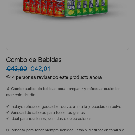
Combo de Bebidas
El
El
€43,90
€42,01
4 personas revisando este producto ahora
precio
precio
original
actual
🥤 Combo surtido de bebidas para compartir y refrescar cualquier
momento del día.
era:
es:
✔ Incluye refrescos gaseados, cerveza, malta y bebidas en polvo
€43,90.
€42,01.
✔ Variedad de sabores para todos los gustos
✔ Ideal para reuniones, comidas o celebraciones
❄️ Perfecto para tener siempre bebidas listas y disfrutar en familia o