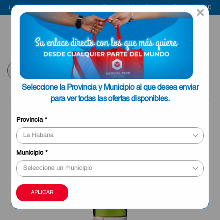
a aquí
Bienvenido a Esencial Pack
Compra a
×
ENVIAR A LA
0
HABANA
Volver
Seleccione la Provincia y Municipio al que desea enviar
para ver todas las ofertas disponibles.
OFERTA
Provincia
*
Municipio
*
APLICAR