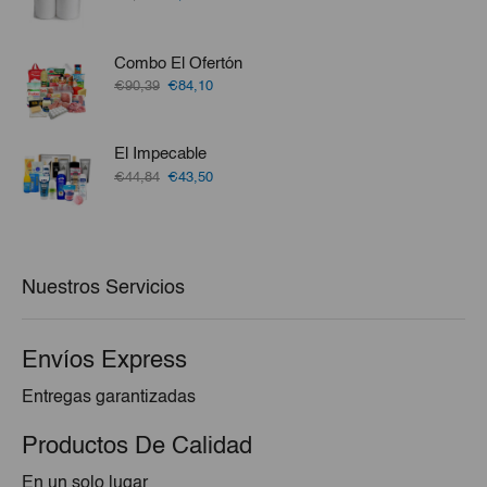
precio
precio
original
actual
era:
es:
Combo El Ofertón
€1,25.
€1,10.
El
El
€90,39
€84,10
precio
precio
original
actual
era:
es:
El Impecable
€90,39.
€84,10.
El
El
€44,84
€43,50
precio
precio
original
actual
era:
es:
€44,84.
€43,50.
Nuestros Servicios
Envíos Express
Entregas garantizadas
Productos De Calidad
En un solo lugar