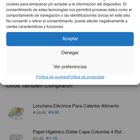
cookies para almacenar y/o acceder a la información del dispositivo. El
consentimiento de estas tecnologías nos permitirá procesar datos como el
comportamiento de navegación o las identificaciones únicas en este sitio.
No consentir o retirar el consentimiento, puede afectar negativamente a
ciertas características y funciones.
Filete De Pescado De Mar
Pescado De Mar Pargo 5lb
(Jurel, Aguají, Merluza,
Aceptar
Perro O Bonito) 3lb
El
El
€9,20
€8,25
€13,50
precio
precio
Denegar
-
+
-
+
original
actual
era:
es:
Ver preferencias
€9,20.
€8,25.
Política de cookies
Política de privacidad
Otros También Compraron
Lonchera Eléctrica Para Calentar Alimento
El
El
€12,00
€9,60
precio
precio
original
actual
era:
es:
Papel Higiénico Doble Capa Columba 4 Rollos
€12,00.
€9,60.
El
El
€1,25
€1,10