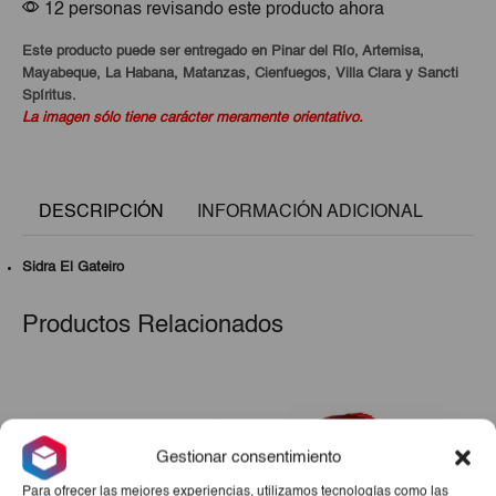
12 personas revisando este producto ahora
Este producto puede ser entregado en Pinar del Río, Artemisa,
Mayabeque, La Habana, Matanzas, Cienfuegos, Villa Clara y Sancti
Spíritus.
La imagen sólo tiene carácter meramente orientativo.
DESCRIPCIÓN
INFORMACIÓN ADICIONAL
Sidra El Gateiro
Productos Relacionados
Gestionar consentimiento
Para ofrecer las mejores experiencias, utilizamos tecnologías como las