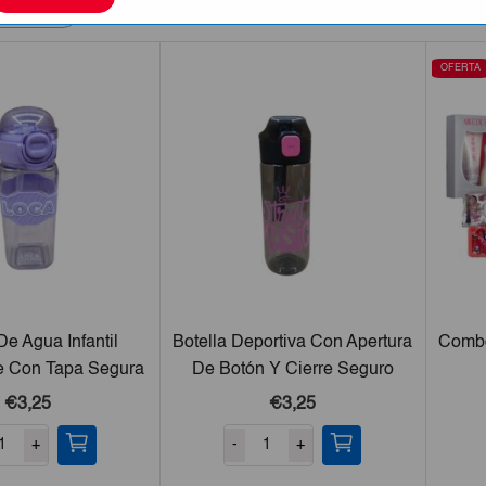
OFERTA
De Agua Infantil
Botella Deportiva Con Apertura
Combo
le Con Tapa Segura
De Botón Y Cierre Seguro
tiderrame
€3,25
€3,25
+
-
+