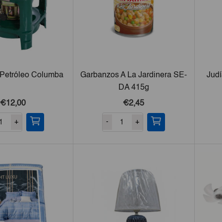
Petróleo Columba
Garbanzos A La Jardinera SE-
Jud
DA 415g
€12,00
€2,45
+
-
+