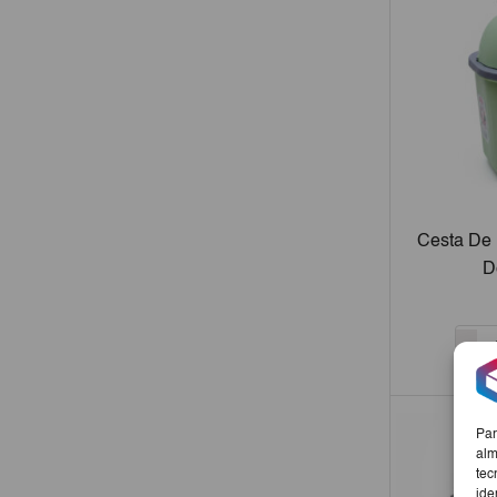
Cesta De
D
-
Par
alm
tec
ide