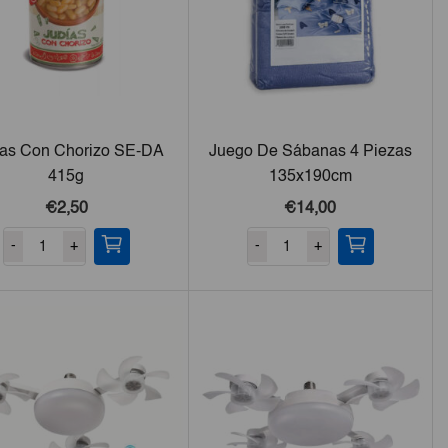
ías Con Chorizo SE-DA
Juego De Sábanas 4 Piezas
415g
135x190cm
€2,50
€14,00
-
+
-
+