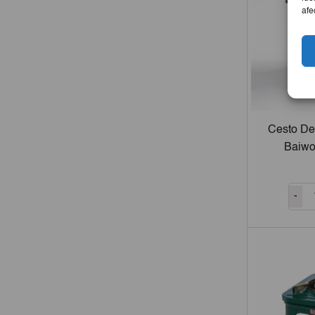
afe
Cesto D
Baiwo
-