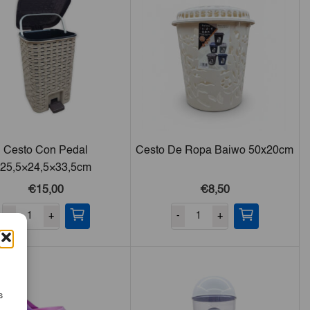
Cesto Con Pedal
Cesto De Ropa Baiwo 50x20cm
25,5×24,5×33,5cm
€15,00
€8,50
-
+
-
+
s