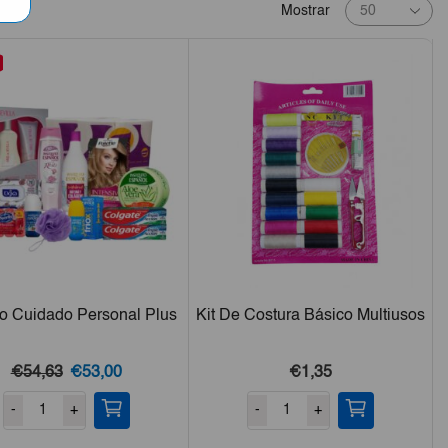
Products
Mostrar
per
page
 Cuidado Personal Plus
Kit De Costura Básico Multiusos
El
El
€54,63
€53,00
€1,35
precio
precio
-
+
-
+
original
actual
era:
es: