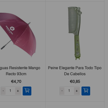
€54,63.
€53,00.
guas Resistente Mango
Peine Elegante Para Todo Tipo
Recto 93cm
De Cabellos
€4,70
€0,85
-
+
-
+