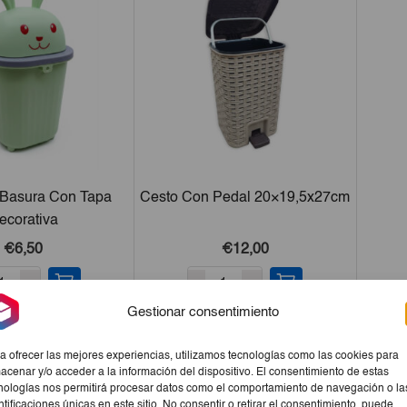
 Basura Con Tapa
Cesto Con Pedal 20×19,5x27cm
ecorativa
€6,50
€12,00
+
-
+
Gestionar consentimiento
a ofrecer las mejores experiencias, utilizamos tecnologías como las cookies para
acenar y/o acceder a la información del dispositivo. El consentimiento de estas
nologías nos permitirá procesar datos como el comportamiento de navegación o la
ntificaciones únicas en este sitio. No consentir o retirar el consentimiento, puede