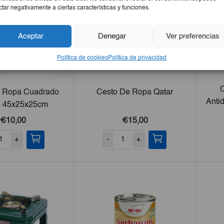
ctar negativamente a ciertas características y funciones.
Aceptar
Denegar
Ver preferencias
Política de cookies
Política de privacidad
C
e Ropa Cuadrado
Cesto De Ropa Qatar
Anti
 45x25x25cm
€10,00
€15,00
+
-
+