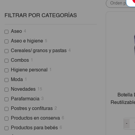
FILTRAR POR CATEGORÍAS
Aseo
4
Aseo e higiene
5
Cereales/ granos y pastas
4
Combos
1
Higiene personal
1
Moda
1
Novedades
15
Botella 
Parafarmacia
3
Reutilizab
Postres y confituras
2
An
Productos en conserva
6
-
Productos para bebés
6