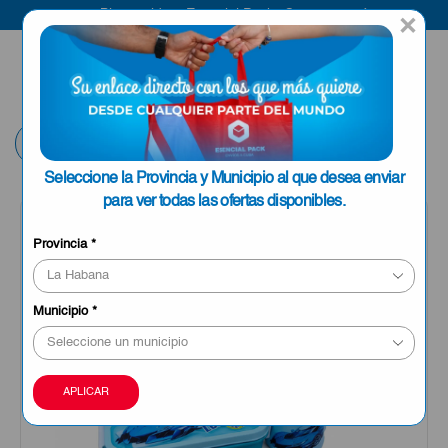
Bienvenido a Esencial Pack
Compra aquí
×
ENVIAR A LA
0
HABANA
Volver
Seleccione la Provincia y Municipio al que desea enviar
para ver todas las ofertas disponibles.
Provincia
*
Municipio
*
APLICAR