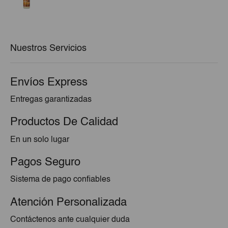
precio
precio
original
actual
era:
es:
€6,47.
€5,82.
Nuestros Servicios
Envíos Express
Entregas garantizadas
Productos De Calidad
En un solo lugar
Pagos Seguro
Sistema de pago confiables
Atención Personalizada
Contáctenos ante cualquier duda