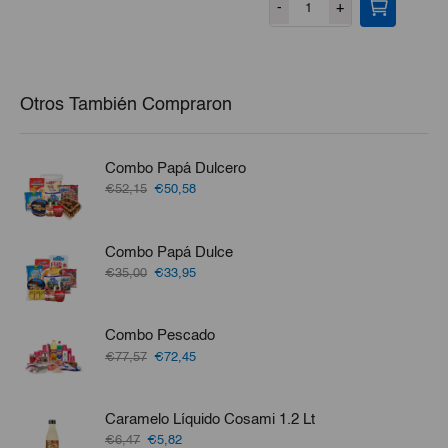
-
+
Otros También Compraron
Combo Papá Dulcero
El
El
€52,15
€50,58
precio
precio
original
actual
era:
es:
Combo Papá Dulce
€52,15.
€50,58.
El
El
€35,00
€33,95
precio
precio
original
actual
era:
es:
Combo Pescado
€35,00.
€33,95.
El
El
€77,57
€72,45
precio
precio
original
actual
era:
es:
Caramelo Líquido Cosami 1.2 Lt
€77,57.
€72,45.
El
El
€6,47
€5,82