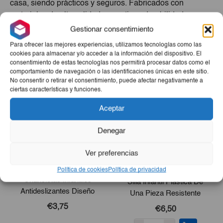
casa, siendo prácticos y seguros. Fabricados con
materiales de alta calidad, garantizan durabilidad y
resistencia. Además, la facilidad de limpieza hace que
Gestionar consentimiento
sea una opción conveniente para padres ocupados.
Para ofrecer las mejores experiencias, utilizamos tecnologías como las
cookies para almacenar y/o acceder a la información del dispositivo. El
Productos Relacionados
consentimiento de estas tecnologías nos permitirá procesar datos como el
comportamiento de navegación o las identificaciones únicas en este sitio.
No consentir o retirar el consentimiento, puede afectar negativamente a
ciertas características y funciones.
Aceptar
Denegar
Ver preferencias
Política de cookies
Política de privacidad
Chancletas Infantiles
Silla Infantil Plástica De
Antideslizantes Diseño
Una Pieza Resistente
Osito
€3,75
€6,50