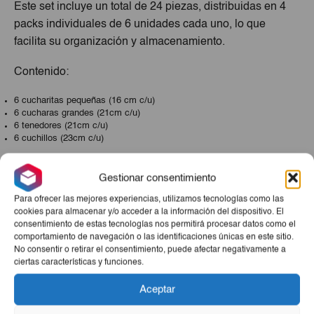
Este set incluye un total de 24 piezas, distribuidas en 4
packs individuales de 6 unidades cada uno, lo que
facilita su organización y almacenamiento.
Contenido:
6 cucharitas pequeñas (16 cm c/u)
6 cucharas grandes (21cm c/u)
6 tenedores (21cm c/u)
6 cuchillos (23cm c/u)
Cada grupo de cubiertos viene empacado en su propio
paquete de nylon transparente, manteniendo la higiene y
Gestionar consentimiento
permitiendo una presentación limpia y profesional, ideal
Para ofrecer las mejores experiencias, utilizamos tecnologías como las
tanto para uso doméstico como comercial.
cookies para almacenar y/o acceder a la información del dispositivo. El
consentimiento de estas tecnologías nos permitirá procesar datos como el
comportamiento de navegación o las identificaciones únicas en este sitio.
Características destacadas:
No consentir o retirar el consentimiento, puede afectar negativamente a
ciertas características y funciones.
Fabricados en acero inoxidable resistente
Diseño elegante con detalles en el mango
Aceptar
Fácil limpieza y mantenimiento
Empaque práctico tipo retail (listo para exhibir o vender)