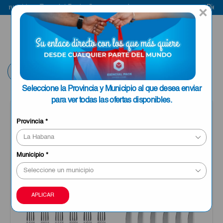
venido a Esencial Pack
Compra aquí
Bienveni
×
ENVIAR A LA
0
HABANA
Volver
Seleccione la Provincia y Municipio al que desea enviar
para ver todas las ofertas disponibles.
Provincia
*
Municipio
*
APLICAR