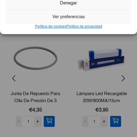
Denegar
Perfecto para hogares, restaurantes, eventos o tiendas
Ver preferencias
Productos Relacionados
Política de cookies
Política de privacidad
Junta De Repuesto Para
Lámpara Led Recargable
Olla De Presión De 3
20W/800MA/15cm
Válvula 5Lt
€4,35
€3,90
-
+
-
+