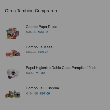
Otros También Compraron
Combo Papá Dulce
El
El
€35,00
€33,95
precio
precio
original
actual
era:
es:
Combo La Mesa
€35,00.
€33,95.
El
El
€65,86
€60,93
precio
precio
original
actual
era:
es:
Papel Higiénico Doble Capa Pampilar 12uds
€65,86.
€60,93.
El
El
€3,50
€2,80
precio
precio
original
actual
era:
es:
Combo La Quincena
€3,50.
€2,80.
El
El
€104,88
€97,69
precio
precio
original
actual
era:
es: