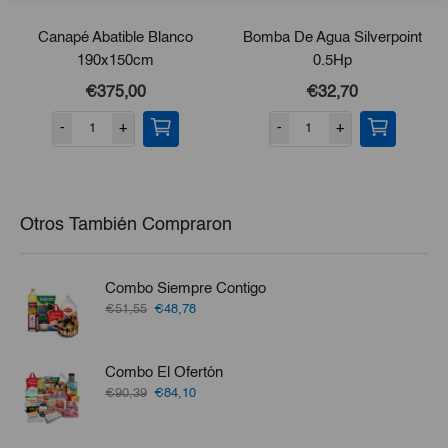
Canapé Abatible Blanco
Bomba De Agua Silverpoint
190x150cm
0.5Hp
€375,00
€32,70
-
+
-
+
Otros También Compraron
Combo Siempre Contigo
El
El
€51,55
€48,78
precio
precio
original
actual
era:
es:
Combo El Ofertón
€51,55.
€48,78.
El
El
€90,39
€84,10
precio
precio
original
actual
era:
es: