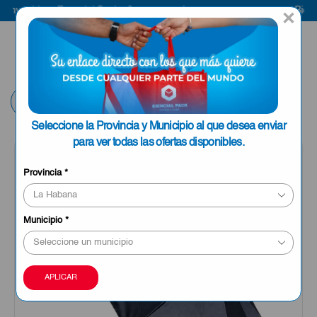
venido a Esencial Pack
Compra aquí
Bienveni
×
ENVIAR A LA
0
HABANA
Volver
Seleccione la Provincia y Municipio al que desea enviar
para ver todas las ofertas disponibles.
Provincia
*
Municipio
*
APLICAR