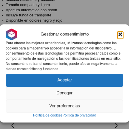
Tamaño compacto y ligero
Apertura automática con botón
Incluye funda de transporte
Disponible en colores negro y rojo
Con un tamaño compacto y ligero, es fácil de transportar
Gestionar consentimiento
a donde quiera que vayas. Además, su sistema de
apertura automática con un botón facilita su uso en días
Para ofrecer las mejores experiencias, utilizamos tecnologías como las
cookies para almacenar y/o acceder a la información del dispositivo. El
lluviosos. Incluye una práctica funda de transporte para
consentimiento de estas tecnologías nos permitirá procesar datos como el
almacenarlo de forma segura cuando no lo necesites.
comportamiento de navegación o las identificaciones únicas en este sitio.
No consentir o retirar el consentimiento, puede afectar negativamente a
Productos Relacionados
ciertas características y funciones.
Aceptar
Denegar
Ver preferencias
Política de cookies
Política de privacidad