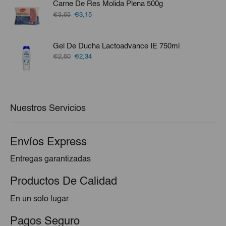
Carne De Res Molida Plena 500g
€90,39.
€84,10.
El
El
€3,65
€3,15
precio
precio
original
actual
era:
es:
Gel De Ducha Lactoadvance IE 750ml
€3,65.
€3,15.
El
El
€2,60
€2,34
precio
precio
original
actual
era:
es:
€2,60.
€2,34.
Nuestros Servicios
Envíos Express
Entregas garantizadas
Productos De Calidad
En un solo lugar
Pagos Seguro