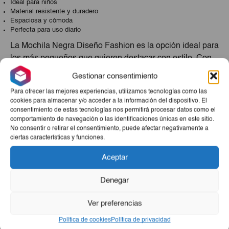
Ideal para niños
Material resistente y duradero
Espaciosa y cómoda
Perfecta para uso diario
La Mochila Negra Diseño Fashion es la opción ideal para
los más pequeños que quieren destacar con estilo. Con
un diseño atractivo y un material resistente, esta mochila
Gestionar consentimiento
ofrece la combinación perfecta entre moda y
Para ofrecer las mejores experiencias, utilizamos tecnologías como las
funcionalidad. Con un amplio espacio interior y
cookies para almacenar y/o acceder a la información del dispositivo. El
comodidad en cada uso, es perfecta para acompañar a
consentimiento de estas tecnologías nos permitirá procesar datos como el
los niños en sus actividades diarias. Atrévete a marcar la
comportamiento de navegación o las identificaciones únicas en este sitio.
No consentir o retirar el consentimiento, puede afectar negativamente a
diferencia con este accesorio imprescindible.
ciertas características y funciones.
Productos Relacionados
Aceptar
Denegar
Ver preferencias
Política de cookies
Política de privacidad