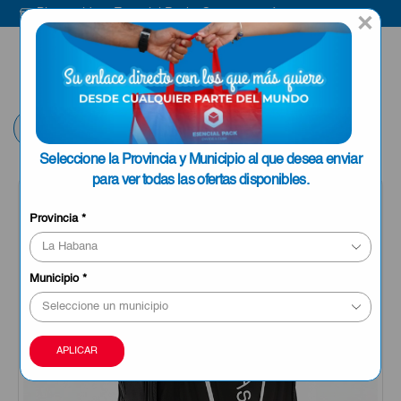
Bienvenido a Esencial Pack
Compra aquí
B
×
ENVIAR A LA
0
HABANA
Volver
Seleccione la Provincia y Municipio al que desea enviar
para ver todas las ofertas disponibles.
Provincia
*
Municipio
*
APLICAR