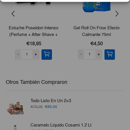
Estuche Poseidon Intenso
Gel Roll On Friox Efecto
(Perfume + After Shave +
Calmante 75ml
Gel De Ducha)
€18,95
€4,50
-
+
-
+
Otros También Compraron
Todo Listo En Un 2×3
El
El
€70,05
€65,04
precio
precio
original
actual
era:
es:
Caramelo Líquido Cosami 1.2 Lt
€70,05.
€65,04.