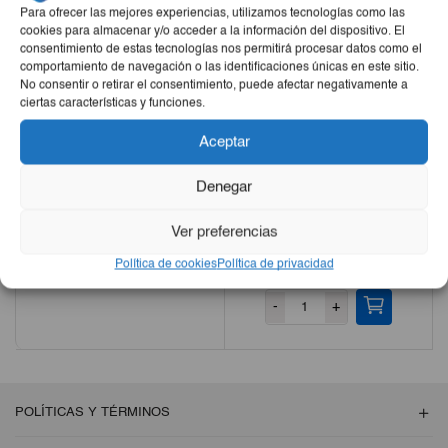
Para ofrecer las mejores experiencias, utilizamos tecnologías como las
cookies para almacenar y/o acceder a la información del dispositivo. El
consentimiento de estas tecnologías nos permitirá procesar datos como el
comportamiento de navegación o las identificaciones únicas en este sitio.
No consentir o retirar el consentimiento, puede afectar negativamente a
ciertas características y funciones.
Aceptar
Denegar
Chancletas Infantiles
Mochila Negra Diseño
Ver preferencias
Antideslizantes Diseño Osito
Fashion
€3,75
Política de cookies
Política de privacidad
€7,50
-
+
POLÍTICAS Y TÉRMINOS