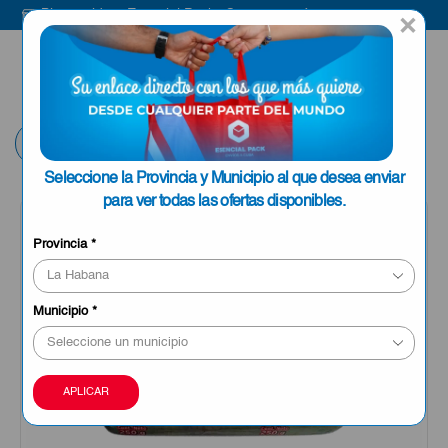
Bienvenido a Esencial Pack
Compra aquí
×
ENVIAR A LA
0
HABANA
Volver
Seleccione la Provincia y Municipio al que desea enviar
para ver todas las ofertas disponibles.
Provincia
*
Municipio
*
APLICAR