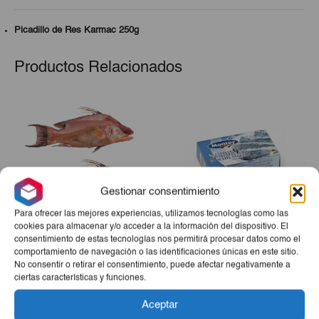
Picadillo de Res Karmac 250g
Productos Relacionados
Gestionar consentimiento
Para ofrecer las mejores experiencias, utilizamos tecnologías como las
cookies para almacenar y/o acceder a la información del dispositivo. El
consentimiento de estas tecnologías nos permitirá procesar datos como el
Pescado De Mar Pez Perro
Sardina Aceite Montey
comportamiento de navegación o las identificaciones únicas en este sitio.
5lb
125g
No consentir o retirar el consentimiento, puede afectar negativamente a
ciertas características y funciones.
€12,50
€1,55
Aceptar
-
+
-
+