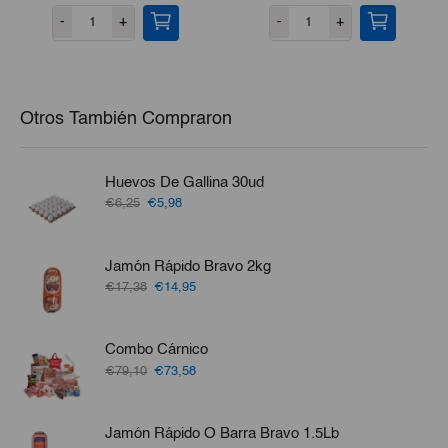
precio
precio
-
+
-
+
original
actual
era:
es:
€5,50.
€3,80.
Otros También Compraron
Huevos De Gallina 30ud
El
El
€6,25
€5,98
precio
precio
original
actual
era:
es:
Jamón Rápido Bravo 2kg
€6,25.
€5,98.
El
El
€17,38
€14,95
precio
precio
original
actual
era:
es:
Combo Cárnico
€17,38.
€14,95.
El
El
€79,10
€73,58
precio
precio
original
actual
era:
es:
Jamón Rápido O Barra Bravo 1.5Lb
€79,10.
€73,58.