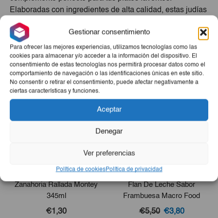
Elaboradas con ingredientes de alta calidad, estas judías
te brindarán un sabor tradicional inigualable. Prepara
Gestionar consentimiento
deliciosas recetas en poco tiempo y disfruta de la
variedad de productos esenciales.
Para ofrecer las mejores experiencias, utilizamos tecnologías como las
cookies para almacenar y/o acceder a la información del dispositivo. El
Productos Relacionados
consentimiento de estas tecnologías nos permitirá procesar datos como el
comportamiento de navegación o las identificaciones únicas en este sitio.
No consentir o retirar el consentimiento, puede afectar negativamente a
ciertas características y funciones.
Aceptar
Denegar
Ver preferencias
Política de cookies
Política de privacidad
Zanahoria Rallada Montey
Flan De Leche Sabor
345ml
Frambuesa Macro Food
1kg
El
El
€1,30
€5,50
€3,80