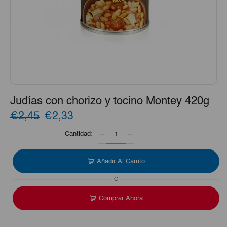
Judías con chorizo y tocino Montey 420g
El
El
€2,45
€2,33
Judías
precio
precio
con
chorizo
original
actual
y
Añadir Al Carrito
era:
es:
tocino
Montey
O
€2,45.
€2,33.
420g
cantidad
Comprar Ahora