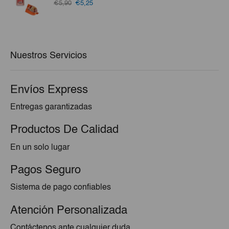
El
El
€5,90
€5,25
precio
precio
original
actual
era:
es:
€5,90.
€5,25.
Nuestros Servicios
Envíos Express
Entregas garantizadas
Productos De Calidad
En un solo lugar
Pagos Seguro
Sistema de pago confiables
Atención Personalizada
Contáctenos ante cualquier duda