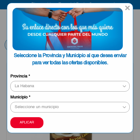
Bienvenido a Esencial Pack
Compra aquí
×
ENVIAR A LA
0
HABANA
Volver
Seleccione la Provincia y Municipio al que desea enviar
para ver todas las ofertas disponibles.
OFERTA
Provincia
*
Municipio
*
APLICAR