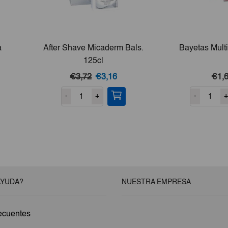
a
After Shave Micaderm Bals.
Bayetas Mult
125cl
El
El
€3,72
€3,16
€1,
precio
precio
-
+
-
+
original
actual
era:
es:
€3,72.
€3,16.
AYUDA?
NUESTRA EMPRESA
ecuentes