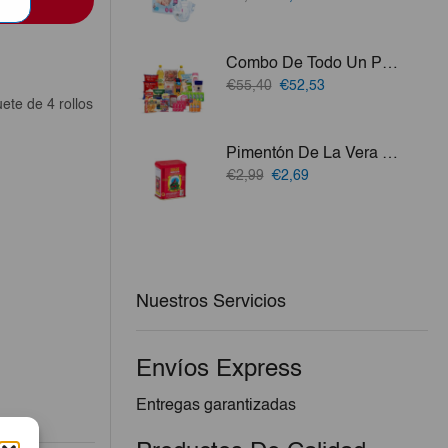
precio
precio
original
actual
era:
es:
Combo De Todo Un Poco
€7,80.
€7,02.
El
El
€55,40
€52,53
precio
precio
ete de 4 rollos
original
actual
era:
es:
Pimentón De La Vera Dulce 80g
€55,40.
€52,53.
El
El
€2,99
€2,69
precio
precio
original
actual
era:
es:
€2,99.
€2,69.
Nuestros Servicios
Envíos Express
Entregas garantizadas