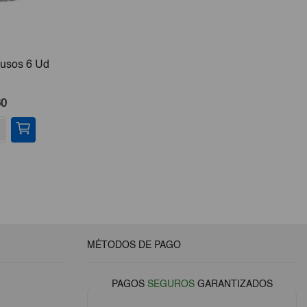
iusos 6 Ud
Jabón De Lavar Jumbo
Estuc
Color Azul 170g
Chica B
60
€0,50
-
+
-
MÉTODOS DE PAGO
PAGOS
SEGUROS
GARANTIZADOS