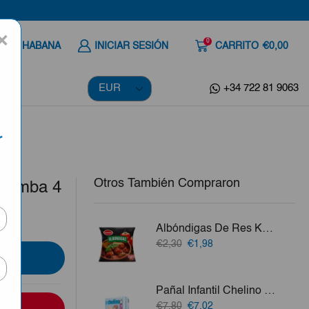
×
0
 A LA HABANA
INICIAR SESIÓN
CARRITO
€0,00
+34 722 81 9063
r
Otros También Compraron
olumba 4
Albóndigas De Res Karmac 300g
El
El
€2,30
€1,98
precio
precio
original
actual
era:
es:
Pañal Infantil Chelino Talla 2 (3-6kg) 28uds
€2,30.
€1,98.
El
El
€7,80
€7,02