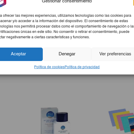
Gestionar consentimiento
resistente para tu comodidad.
a ofrecer las mejores experiencias, utilizamos tecnologías como las cookies para
acenar y/o acceder a la información del dispositivo. El consentimiento de estas
nologías nos permitirá procesar datos como el comportamiento de navegación o la
ntificaciones únicas en este sitio. No consentir o retirar el consentimiento, puede
ctar negativamente a ciertas características y funciones.
Aceptar
Denegar
Ver preferencias
cta para mantener la higiene en tu hogar. Con su doble capa, 
s de alta calidad, asegurando durabilidad y suavidad en cada u
Política de cookies
Política de privacidad
ando confort a toda la familia.