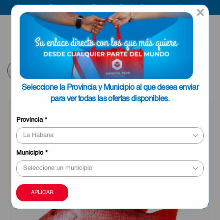
Bienvenido a Esencial Pack
Compra aquí
×
ENVIAR A LA
0
HABANA
Volver
Seleccione la Provincia y Municipio al que desea enviar
para ver todas las ofertas disponibles.
Provincia
*
Municipio
*
APLICAR