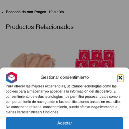
Pescado de mar Pargos 12 a 13lb
Productos Relacionados
Gestionar consentimiento
Para ofrecer las mejores experiencias, utilizamos tecnologías como las
cookies para almacenar y/o acceder a la información del dispositivo. El
consentimiento de estas tecnologías nos permitirá procesar datos como el
Filete De Pescado De Mar
Refresco Gaseado Santa
comportamiento de navegación o las identificaciones únicas en este sitio.
(Jurel, Aguají, Merluza,
COLA 6ud
No consentir o retirar el consentimiento, puede afectar negativamente a
Perro O Bonito) 3lb
El
El
ciertas características y funciones.
€9,20
€8,25
€3,40
precio
precio
Aceptar
-
+
-
+
original
actual