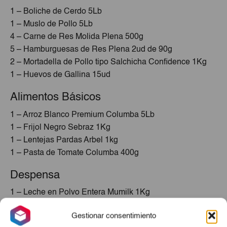
1 – Boliche de Cerdo 5Lb
1 – Muslo de Pollo 5Lb
4 – Carne de Res Molida Plena 500g
5 – Hamburguesas de Res Plena 2ud de 90g
2 – Mortadella de Pollo tipo Salchicha Confidence 1Kg
1 – Huevos de Gallina 15ud
Alimentos Básicos
1 – Arroz Blanco Premium Columba 5Lb
1 – Frijol Negro Sebraz 1Kg
1 – Lentejas Pardas Arbel 1kg
1 – Pasta de Tomate Columba 400g
Despensa
1 – Leche en Polvo Entera Mumilk 1Kg
Bebidas
Gestionar consentimiento