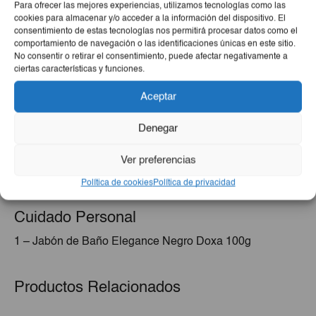
Para ofrecer las mejores experiencias, utilizamos tecnologías como las
1 – Malta Real Malt 6ud de 330ml
cookies para almacenar y/o acceder a la información del dispositivo. El
4 – Refresco en Polvo Sabor Cola rinde 2Lt
consentimiento de estas tecnologías nos permitirá procesar datos como el
4 – Refresco en Polvo Sabor Melocotón rinde 2Lt
comportamiento de navegación o las identificaciones únicas en este sitio.
No consentir o retirar el consentimiento, puede afectar negativamente a
4 – Néctar de Mango El Sabah 200ml
ciertas características y funciones.
4 – Zumo de Mango Najwan 200ml
Aceptar
Productos Del Hogar
Denegar
1 – Detergente Ropa Blanca Prodoxa 1Kg
2 – Jabón de Lavar Jumbo Color Crema 170g
Ver preferencias
1 – Papel Higiénico Pampilar Ultra Largo 4 Uds
Política de cookies
Política de privacidad
1 – Frazada de Piso
Cuidado Personal
1 – Jabón de Baño Elegance Negro Doxa 100g
Productos Relacionados