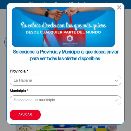
Bienvenido a Esencial Pack
Compra aquí
×
ENVIAR A LA
0
HABANA
Volver
Seleccione la Provincia y Municipio al que desea enviar
para ver todas las ofertas disponibles.
OFERTA
Provincia
*
Municipio
*
APLICAR