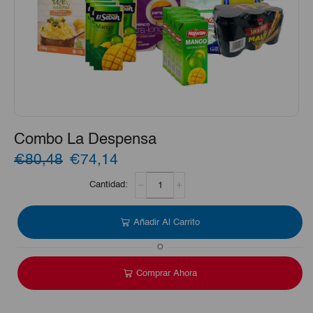
Combo La Despensa
El
El
€80,48
€74,14
Combo
precio
precio
La
Despensa
original
actual
cantidad
Añadir Al Carrito
era:
es:
O
€80,48.
€74,14.
Comprar Ahora