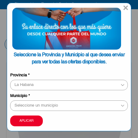
Bienvenido a Esencial Pack
Compra aquí
×
ENVIAR A LA
0
HABANA
Volver
Seleccione la Provincia y Municipio al que desea enviar
para ver todas las ofertas disponibles.
Provincia
*
Municipio
*
APLICAR