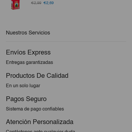
El
El
€2,99
€2,69
precio
precio
original
actual
era:
es:
€2,99.
€2,69.
Nuestros Servicios
Envíos Express
Entregas garantizadas
Productos De Calidad
En un solo lugar
Pagos Seguro
Sistema de pago confiables
Atención Personalizada