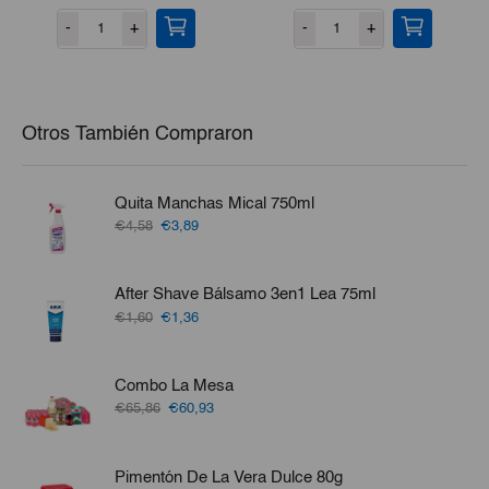
-
+
-
+
Otros También Compraron
Quita Manchas Mical 750ml
El
El
€4,58
€3,89
precio
precio
original
actual
era:
es:
After Shave Bálsamo 3en1 Lea 75ml
€4,58.
€3,89.
El
El
€1,60
€1,36
precio
precio
original
actual
era:
es:
Combo La Mesa
€1,60.
€1,36.
El
El
€65,86
€60,93
precio
precio
original
actual
era:
es:
Pimentón De La Vera Dulce 80g
€65,86.
€60,93.