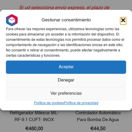
Si ud selecciona envío express, el plazo de
entrega del pedido pasa de 3 horas a 24 horas, por incluir
Gestionar consentimiento
este tipo de producto con dimensiones especiales.
Para ofrecer las mejores experiencias, utilizamos tecnologías como las
cookies para almacenar y/o acceder a la información del dispositivo. El
consentimiento de estas tecnologías nos permitirá procesar datos como el
Productos Relacionados
comportamiento de navegación o las identificaciones únicas en este sitio.
No consentir o retirar el consentimiento, puede afectar negativamente a
ciertas características y funciones.
Aceptar
Denegar
Ver preferencias
Política de cookies
Política de privacidad
Refrigerador Milexus ML-
Controlador Automático
RF-9.1 CUFT- INOX
Para Bomba De Agua
€460,00
€44,50