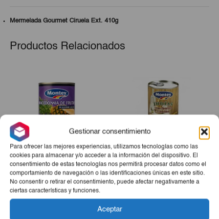
Mermelada Gourmet Ciruela Ext. 410g
Productos Relacionados
Gestionar consentimiento
Para ofrecer las mejores experiencias, utilizamos tecnologías como las
cookies para almacenar y/o acceder a la información del dispositivo. El
consentimiento de estas tecnologías nos permitirá procesar datos como el
Cocktail 5 Frutas Montey
Judías Con Chorizo Y
comportamiento de navegación o las identificaciones únicas en este sitio.
420g
Tocino Montey 420g
No consentir o retirar el consentimiento, puede afectar negativamente a
El
El
ciertas características y funciones.
€2,20
€2,45
€2,33
precio
precio
Aceptar
-
+
-
+
original
actual