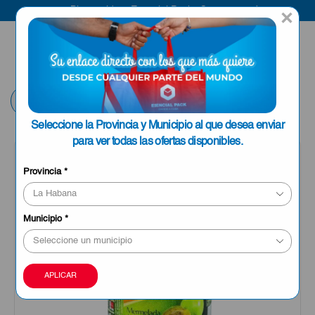
Bienvenido a Esencial Pack
Compra aquí
×
ENVIAR A LA
0
HABANA
Volver
Seleccione la Provincia y Municipio al que desea enviar
para ver todas las ofertas disponibles.
OFERTA
Provincia
*
Municipio
*
APLICAR