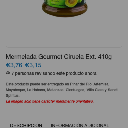
Mermelada Gourmet Ciruela Ext. 410g
El
El
€3,76
€3,15
7 personas revisando este producto ahora
precio
precio
original
actual
Este producto puede ser entregado en Pinar del Río, Artemisa,
Mayabeque, La Habana, Matanzas, Cienfuegos, Villa Clara y Sancti
era:
es:
Spíritus.
La imagen sólo tiene carácter meramente orientativo.
€3,76.
€3,15.
DESCRIPCIÓN
INFORMACIÓN ADICIONAL