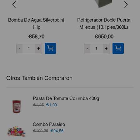
Bomba De Agua Silverpoint
Refrigerador Doble Puerta
1Hp
Milexus (13.1pies/300L)
€58,70
€650,00
-
+
-
+
Otros También Compraron
Pasta De Tomate Columba 400g
El
El
€1,25
€1,00
precio
precio
original
actual
era:
es:
Combo Paraíso
€1,25.
€1,00.
El
El
€100,26
€94,56
precio
precio