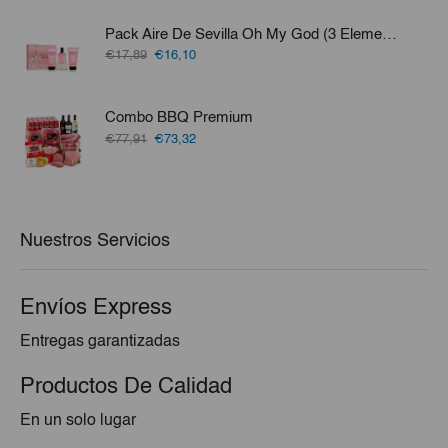
original
actual
era:
es:
Pack Aire De Sevilla Oh My God (3 Elementos)
€100,26.
€94,56.
El
El
€17,89
€16,10
precio
precio
original
actual
era:
es:
Combo BBQ Premium
€17,89.
€16,10.
El
El
€77,91
€73,32
precio
precio
original
actual
era:
es:
€77,91.
€73,32.
Nuestros Servicios
Envíos Express
Entregas garantizadas
Productos De Calidad
En un solo lugar