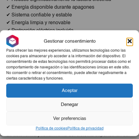
✔ Energía disponible durante apagones
✔ Sistema confiable y estable
✔ Energía limpia y renovable
✔ Protección eléctrica incluida
✔ Instalación profesional gratis
Gestionar consentimiento
✔ Bajo mantenimiento
Para ofrecer las mejores experiencias, utilizamos tecnologías como las
cookies para almacenar y/o acceder a la información del dispositivo. El
🏠 Ideal Para Alimentar:
consentimiento de estas tecnologías nos permitirá procesar datos como el
comportamiento de navegación o las identificaciones únicas en este sitio.
Refrigeradores
No consentir o retirar el consentimiento, puede afectar negativamente a
Televisores
ciertas características y funciones.
Iluminación completa
Ventiladores
Aceptar
Bombas de agua
Computadoras
Electrodomésticos del hogar
Denegar
Aires acondicionados de consumo moderado
Equipos de trabajo y pequeños negocios
Ver preferencias
🔋 Rendimiento Y Autonomía
Política de cookies
Política de privacidad
La autonomía y rendimiento del sistema dependerán del