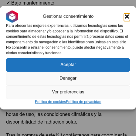
✔ Bajo mantenimiento
✔ Protección eléctrica incluida
Gestionar consentimiento
✔ Instalación profesional incluida
Para ofrecer las mejores experiencias, utilizamos tecnologías como las
🏠 Ideal Para Alimentar:
cookies para almacenar y/o acceder a la información del dispositivo. El
consentimiento de estas tecnologías nos permitirá procesar datos como el
Refrigeradores
comportamiento de navegación o las identificaciones únicas en este sitio.
Televisores
No consentir o retirar el consentimiento, puede afectar negativamente a
Iluminación completa
ciertas características y funciones.
Ventiladores
Bombas de agua
Aceptar
Computadoras
Electrodomésticos del hogar
Denegar
Aires acondicionados de consumo moderado
🔋 Rendimiento Y Autonomía
Ver preferencias
La capacidad de autonomía del sistema dependerá del
Política de cookies
Política de privacidad
consumo simultáneo de los equipos conectados, las
horas de uso, las condiciones climáticas y la
disponibilidad de radiación solar.
Tras la compra de este Kit contáctenos para coordinar la