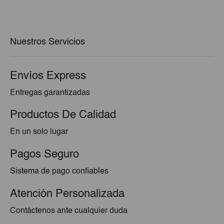
original
actual
era:
es:
€3,20.
€2,24.
Nuestros Servicios
Envíos Express
Entregas garantizadas
Productos De Calidad
En un solo lugar
Pagos Seguro
Sistema de pago confiables
Atención Personalizada
Contáctenos ante cualquier duda