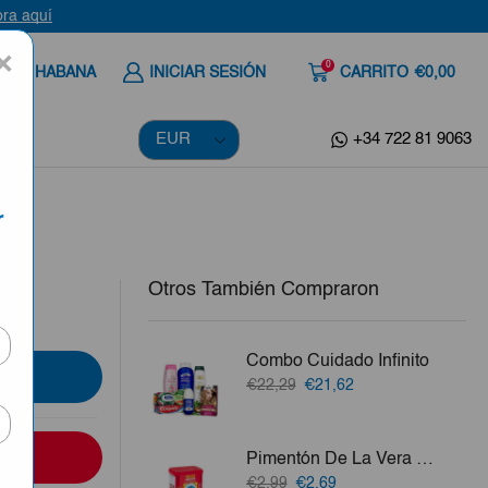
uí
×
0
 A LA HABANA
INICIAR SESIÓN
CARRITO
€0,00
+34 722 81 9063
r
Otros También Compraron
ory
Combo Cuidado Infinito
El
El
€22,29
€21,62
precio
precio
original
actual
era:
es:
Pimentón De La Vera Dulce 80g
€22,29.
€21,62.
El
El
€2,99
€2,69