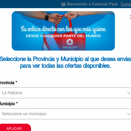
Bienvenido a Esencial Pack
Compra aq
ENVIAR
SEARCH
INPUT
ONTACTO
Seleccione la Provincia y Municipio al que desea envia
para ver todas las ofertas disponibles.
Jabón De Baño Panel Love St
rovincia
*
€0,39
Jabón
Añadir Al Carrito
De
unicipio
*
Baño
O
Panel
Love
Comprar Ahora
Story
APLICAR