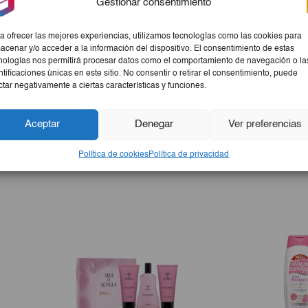
Gestionar consentimiento
el Love Story. Una opción premium para cuidar tu piel.
a ofrecer las mejores experiencias, utilizamos tecnologías como las cookies para
acenar y/o acceder a la información del dispositivo. El consentimiento de estas
nologías nos permitirá procesar datos como el comportamiento de navegación o la
ntificaciones únicas en este sitio. No consentir o retirar el consentimiento, puede
ctar negativamente a ciertas características y funciones.
Aceptar
Denegar
Ver preferencias
ara tu cuidado diario. Su fórmula única combina ingredientes 
 envolvente, este jabón brinda hidratación a tu piel, dejándol
Política de cookies
Política de privacidad
a uso.