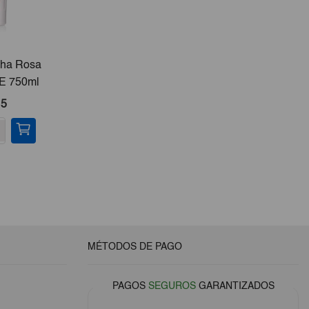
cha Rosa
Desodorante Piel Sana Roll
F
IE 750ml
On IE 75 Ml
15
€2,15
-
+
-
MÉTODOS DE PAGO
PAGOS
SEGUROS
GARANTIZADOS