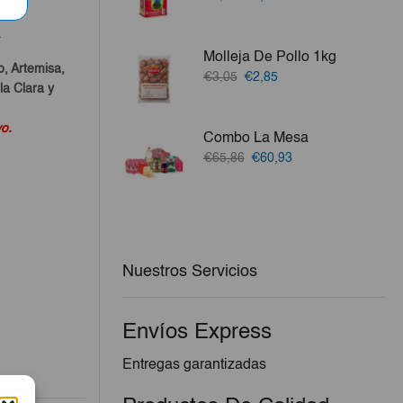
precio
precio
original
actual
a
era:
es:
Molleja De Pollo 1kg
€2,99.
€2,69.
o, Artemisa,
El
El
€3,05
€2,85
a Clara y
precio
precio
original
actual
era:
es:
vo.
Combo La Mesa
€3,05.
€2,85.
El
El
€65,86
€60,93
precio
precio
original
actual
era:
es:
€65,86.
€60,93.
Nuestros Servicios
Envíos Express
Entregas garantizadas