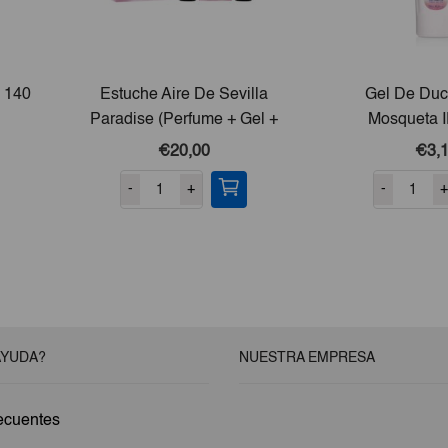
s 140
Estuche Aire De Sevilla
Gel De Du
Paradise (Perfume + Gel +
Mosqueta 
Crema)
€20,00
€3,
-
+
-
+
AYUDA?
NUESTRA EMPRESA
ecuentes