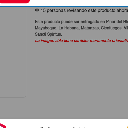
cantidad
15 personas revisando este producto ahor
Este producto puede ser entregado en Pinar del Rí
Mayabeque, La Habana, Matanzas, Cienfuegos, Vill
Sancti Spíritus.
La imagen sólo tiene carácter meramente orientati