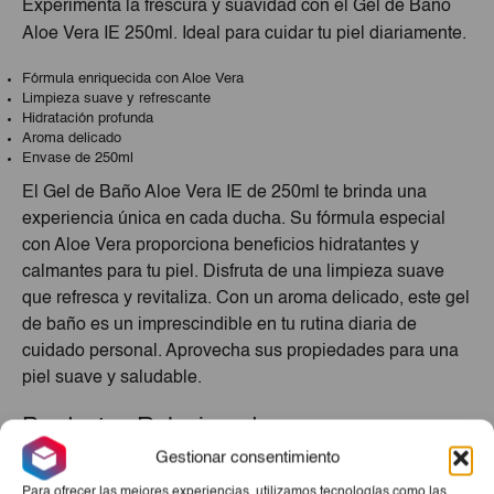
Experimenta la frescura y suavidad con el Gel de Baño
Aloe Vera IE 250ml. Ideal para cuidar tu piel diariamente.
Fórmula enriquecida con Aloe Vera
Limpieza suave y refrescante
Hidratación profunda
Aroma delicado
Envase de 250ml
El Gel de Baño Aloe Vera IE de 250ml te brinda una
experiencia única en cada ducha. Su fórmula especial
con Aloe Vera proporciona beneficios hidratantes y
calmantes para tu piel. Disfruta de una limpieza suave
que refresca y revitaliza. Con un aroma delicado, este gel
de baño es un imprescindible en tu rutina diaria de
cuidado personal. Aprovecha sus propiedades para una
piel suave y saludable.
Productos Relacionados
Gestionar consentimiento
Para ofrecer las mejores experiencias, utilizamos tecnologías como las