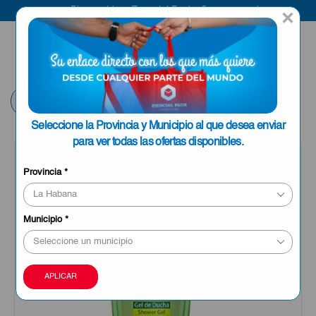
Bienvenido a Esencial Pack
Compra aquí
×
ENVIAR A LA
0
HABANA
Volver
Seleccione la Provincia y Municipio al que desea enviar
para ver todas las ofertas disponibles.
Provincia
*
Municipio
*
APLICAR