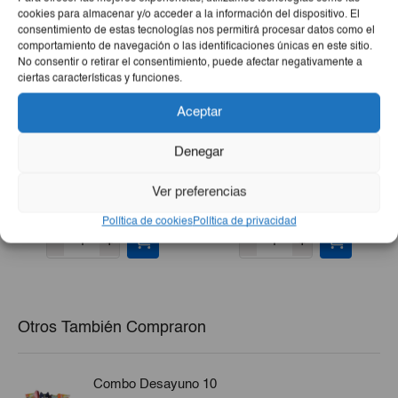
cookies para almacenar y/o acceder a la información del dispositivo. El
consentimiento de estas tecnologías nos permitirá procesar datos como el
comportamiento de navegación o las identificaciones únicas en este sitio.
No consentir o retirar el consentimiento, puede afectar negativamente a
ciertas características y funciones.
Aceptar
Denegar
Crema Corporal Avena IE
After Shave Micaderm
400 Ml
Bals. 125cl
Ver preferencias
El
El
€4,65
€3,72
€3,16
Política de cookies
Política de privacidad
precio
precio
-
+
-
+
original
actual
era:
es:
€3,72.
€3,16.
Otros También Compraron
Combo Desayuno 10