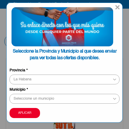
Bienvenido a Esencial Pack
Compra aquí
×
ENVIAR A LA
0
HABANA
Volver
Seleccione la Provincia y Municipio al que desea enviar
para ver todas las ofertas disponibles.
Provincia
*
Municipio
*
APLICAR