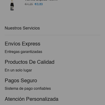
€1,25.
€1,10.
El
El
€4,25
€3,83
precio
precio
original
actual
era:
es:
€4,25.
€3,83.
Nuestros Servicios
Envíos Express
Entregas garantizadas
Productos De Calidad
En un solo lugar
Pagos Seguro
Sistema de pago confiables
Atención Personalizada