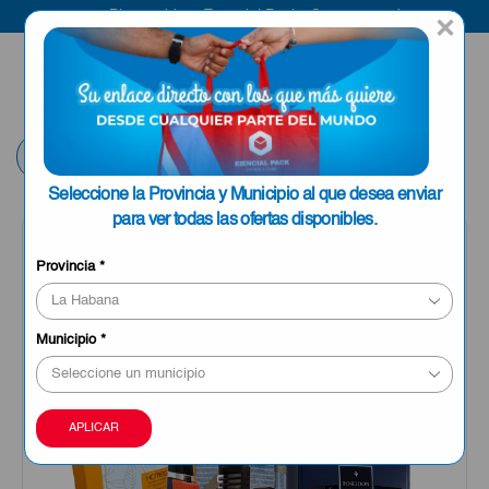
Bienvenido a Esencial Pack
Compra aquí
×
ENVIAR A LA
0
HABANA
Volver
Seleccione la Provincia y Municipio al que desea enviar
para ver todas las ofertas disponibles.
OFERTA
Provincia
*
Municipio
*
APLICAR