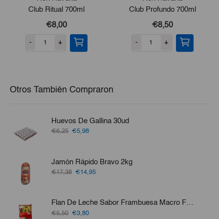
Club Ritual 700ml
Club Profundo 700ml
€8,00
€8,50
-
+
-
+
Otros También Compraron
Huevos De Gallina 30ud
El
El
€6,25
€5,98
precio
precio
original
actual
era:
es:
Jamón Rápido Bravo 2kg
€6,25.
€5,98.
El
El
€17,38
€14,95
precio
precio
original
actual
era:
es:
Flan De Leche Sabor Frambuesa Macro Food 1kg
€17,38.
€14,95.
El
El
€5,50
€3,80