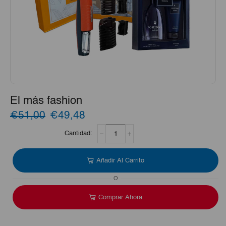
El más fashion
El
El
€51,00
€49,48
El
precio
precio
más
fashion
original
actual
cantidad
Añadir Al Carrito
era:
es:
O
€51,00.
€49,48.
Comprar Ahora