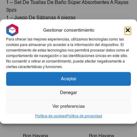
1 – Set De Toallas De Baño Súper Absorbentes A Rayas
3pzs
1 – Juego De Sábanas 4 piezas
Gestionar consentimiento
Cuidado Personal
Para ofrecer las mejores experiencias, utilizamos tecnologías como las
1 – Estuche Poseidon Indómito (Perfume + After Shave)
cookies para almacenar y/o acceder a la información del dispositivo. El
consentimiento de estas tecnologías nos permitirá procesar datos como el
comportamiento de navegación o las identificaciones únicas en este sitio.
Productos Relacionados
No consentir o retirar el consentimiento, puede afectar negativamente a
ciertas características y funciones.
Aceptar
Denegar
Ver preferencias
Política de cookies
Política de privacidad
Ron Havana
Ron Havana