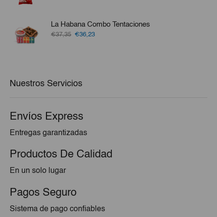
precio
precio
original
actual
era:
es:
La Habana Combo Tentaciones
€5,50.
€3,80.
El
El
€37,35
€36,23
precio
precio
original
actual
era:
es:
€37,35.
€36,23.
Nuestros Servicios
Envíos Express
Entregas garantizadas
Productos De Calidad
En un solo lugar
Pagos Seguro
Sistema de pago confiables