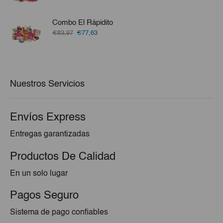
precio
precio
original
actual
era:
es:
Combo El Rápidito
€29,25.
€27,33.
El
El
€83,97
€77,63
precio
precio
original
actual
era:
es:
€83,97.
€77,63.
Nuestros Servicios
Envíos Express
Entregas garantizadas
Productos De Calidad
En un solo lugar
Pagos Seguro
Sistema de pago confiables