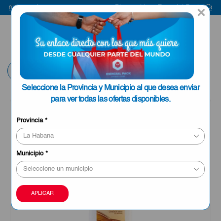
ompra aquí
Bienvenido a Esencial Pack
Compr
×
ENVIAR A LA
0
HABANA
Volver
Seleccione la Provincia y Municipio al que desea enviar
para ver todas las ofertas disponibles.
Provincia
*
Municipio
*
APLICAR