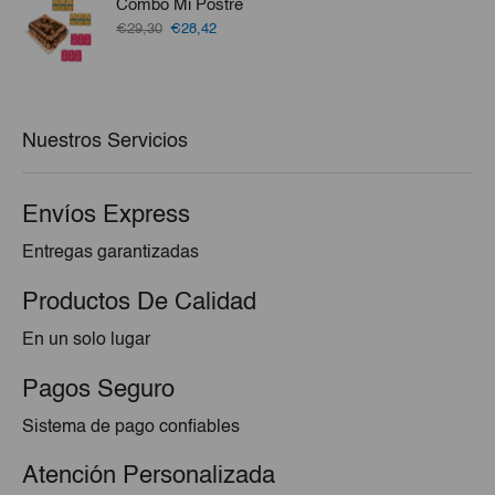
Combo Mi Postre
€1,60.
€1,36.
El
El
€29,30
€28,42
precio
precio
original
actual
era:
es:
€29,30.
€28,42.
Nuestros Servicios
Envíos Express
Entregas garantizadas
Productos De Calidad
En un solo lugar
Pagos Seguro
Sistema de pago confiables
Atención Personalizada