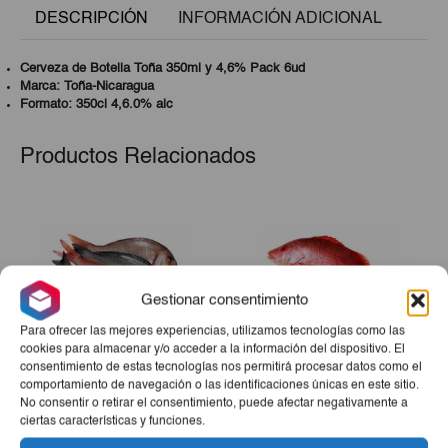
DESCRIPCIÓN
INFORMACIÓN ADICIONAL
Cerveza de Botella Toña 350ml y 4,6% Pack 6ud
Marca: Toña-Nicaragua
Formato: 350cl 4,6.0% alc
Productos Relacionados
Gestionar consentimiento
Para ofrecer las mejores experiencias, utilizamos tecnologías como las
cookies para almacenar y/o acceder a la información del dispositivo. El
consentimiento de estas tecnologías nos permitirá procesar datos como el
comportamiento de navegación o las identificaciones únicas en este sitio.
Pescado De Mar (Jurel,
Pescado De Mar Pargo 5lb
No consentir o retirar el consentimiento, puede afectar negativamente a
ciertas características y funciones.
Pargo, Merluza, Perro O
Bonito) 10lb