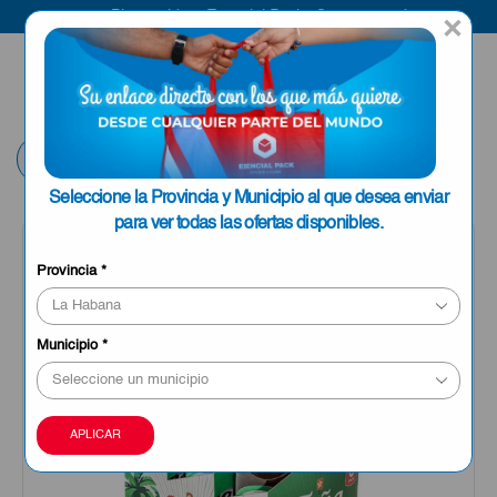
Bienvenido a Esencial Pack
Compra aquí
×
ENVIAR A LA
0
HABANA
Volver
Seleccione la Provincia y Municipio al que desea enviar
para ver todas las ofertas disponibles.
Provincia
*
Municipio
*
APLICAR