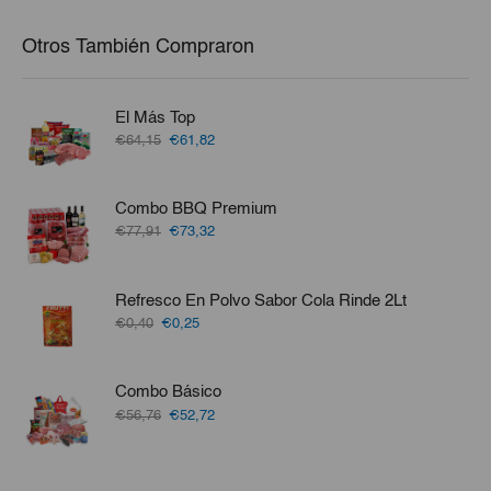
Otros También Compraron
El Más Top
El
El
€64,15
€61,82
precio
precio
original
actual
era:
es:
Combo BBQ Premium
€64,15.
€61,82.
El
El
€77,91
€73,32
precio
precio
original
actual
era:
es:
Refresco En Polvo Sabor Cola Rinde 2Lt
€77,91.
€73,32.
El
El
€0,40
€0,25
precio
precio
original
actual
era:
es:
Combo Básico
€0,40.
€0,25.
El
El
€56,76
€52,72
precio
precio
original
actual
era:
es: