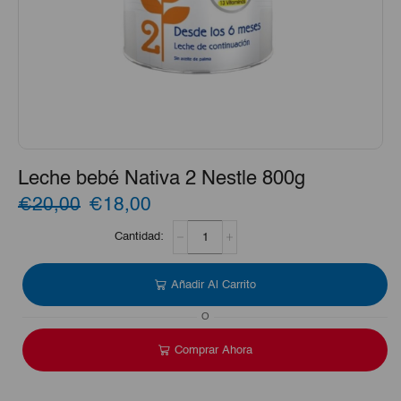
Leche bebé Nativa 2 Nestle 800g
El
El
€20,00
€18,00
Leche
precio
precio
bebé
Nativa
original
actual
2
Añadir Al Carrito
era:
es:
Nestle
800g
O
€20,00.
€18,00.
cantidad
Comprar Ahora