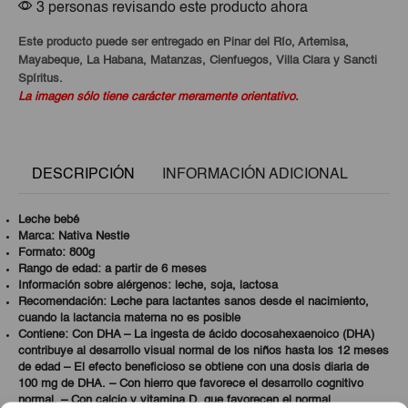
3 personas revisando este producto ahora
Este producto puede ser entregado en Pinar del Río, Artemisa,
Mayabeque, La Habana, Matanzas, Cienfuegos, Villa Clara y Sancti
Spíritus.
La imagen sólo tiene carácter meramente orientativo.
DESCRIPCIÓN
INFORMACIÓN ADICIONAL
Leche bebé
Marca: Nativa Nestle
Formato: 800g
Rango de edad: a partir de 6 meses
Información sobre alérgenos: leche, soja, lactosa
Recomendación: Leche para lactantes sanos desde el nacimiento,
cuando la lactancia materna no es posible
Contiene: Con DHA – La ingesta de ácido docosahexaenoico (DHA)
contribuye al desarrollo visual normal de los niños hasta los 12 meses
de edad – El efecto beneficioso se obtiene con una dosis diaria de
100 mg de DHA. –
Con hierro que favorece el desarrollo cognitivo
normal. –
Con calcio y vitamina D, que favorecen el normal