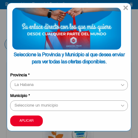
Bienvenido a Esencial Pack
Compra aquí
Bien
×
ENVIAR A LA
0
HABANA
Volver
Seleccione la Provincia y Municipio al que desea enviar
para ver todas las ofertas disponibles.
OFERTA
Provincia
*
Municipio
*
APLICAR