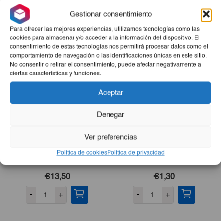
crecimiento de los huesos. –
Sin aceite de palma
Gestionar consentimiento
Productos Relacionados
Para ofrecer las mejores experiencias, utilizamos tecnologías como las
cookies para almacenar y/o acceder a la información del dispositivo. El
consentimiento de estas tecnologías nos permitirá procesar datos como el
comportamiento de navegación o las identificaciones únicas en este sitio.
No consentir o retirar el consentimiento, puede afectar negativamente a
ciertas características y funciones.
Aceptar
Denegar
Ver preferencias
Pescado De Mar Pargo 5lb
Remolacha Rallada Montey
Política de cookies
Política de privacidad
345ml
€13,50
€1,30
-
+
-
+