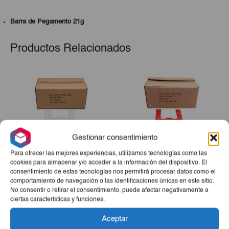
Barra de Pegamento 21g
Productos Relacionados
Gestionar consentimiento
Para ofrecer las mejores experiencias, utilizamos tecnologías como las
cookies para almacenar y/o acceder a la información del dispositivo. El
consentimiento de estas tecnologías nos permitirá procesar datos como el
Jabas De Nylon Color
Jabas De Nylon Color Rojo
comportamiento de navegación o las identificaciones únicas en este sitio.
Blanco 3000ud
3000ud
No consentir o retirar el consentimiento, puede afectar negativamente a
ciertas características y funciones.
€27,50
€27,50
Aceptar
-
+
-
+