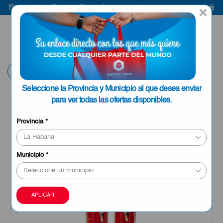
Bienvenido a Esencial Pack
Compra aquí
Bie
×
ENVIAR A LA
0
HABANA
Volver
Seleccione la Provincia y Municipio al que desea enviar
para ver todas las ofertas disponibles.
Provincia
*
Municipio
*
APLICAR