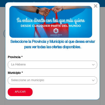
Bienvenido a Esencial Pack
Compra aquí
×
ENVIAR A LA
0
HABANA
Volver
Seleccione la Provincia y Municipio al que desea enviar
para ver todas las ofertas disponibles.
Provincia
*
Municipio
*
APLICAR