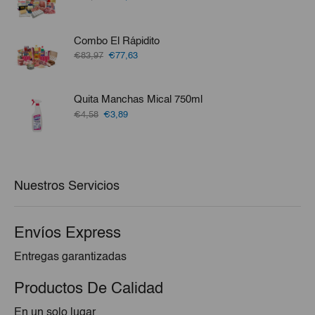
precio
precio
original
actual
era:
es:
Combo El Rápidito
€86,34.
€80,17.
El
El
€83,97
€77,63
precio
precio
original
actual
era:
es:
Quita Manchas Mical 750ml
€83,97.
€77,63.
El
El
€4,58
€3,89
precio
precio
original
actual
era:
es:
€4,58.
€3,89.
Nuestros Servicios
Envíos Express
Entregas garantizadas
Productos De Calidad
En un solo lugar