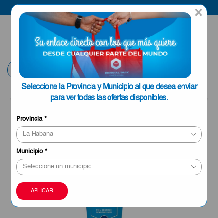
Bienvenido a Esencial Pack
Compra aquí
×
ENVIAR A LA
0
HABANA
Volver
Seleccione la Provincia y Municipio al que desea enviar
para ver todas las ofertas disponibles.
OFERTA
Provincia
*
Municipio
*
APLICAR