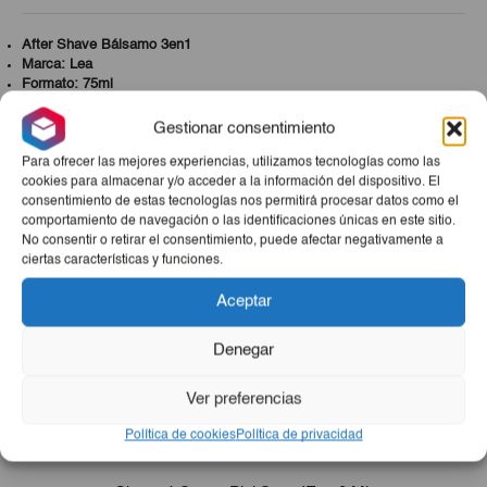
After Shave Bálsamo 3en1
Marca: Lea
Formato: 75ml
Gestionar consentimiento
Productos Relacionados
Para ofrecer las mejores experiencias, utilizamos tecnologías como las
cookies para almacenar y/o acceder a la información del dispositivo. El
consentimiento de estas tecnologías nos permitirá procesar datos como el
comportamiento de navegación o las identificaciones únicas en este sitio.
Otros También Compraron
No consentir o retirar el consentimiento, puede afectar negativamente a
ciertas características y funciones.
Aceptar
Combo La Mesa
El
El
€65,86
€60,93
Denegar
precio
precio
original
actual
era:
es:
Ver preferencias
Espátula Carrocero 4 PCS Inoxidable
€65,86.
€60,93.
El
El
€6,50
€4,55
Política de cookies
Política de privacidad
precio
precio
original
actual
era:
es: