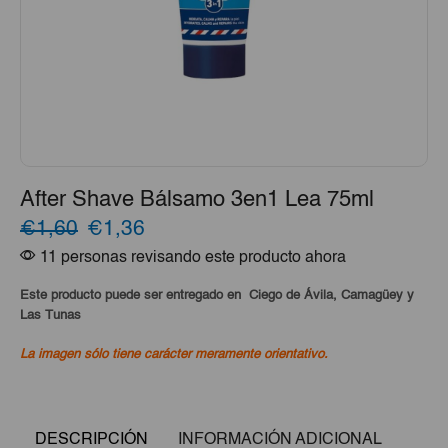
After Shave Bálsamo 3en1 Lea 75ml
El
El
€1,60
€1,36
11 personas revisando este producto ahora
precio
precio
original
actual
Este producto puede ser entregado en Ciego de Ávila, Camagüey y
Las Tunas
era:
es:
La imagen sólo tiene carácter meramente orientativo.
€1,60.
€1,36.
DESCRIPCIÓN
INFORMACIÓN ADICIONAL