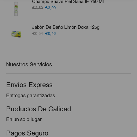
Champú Suave Piel Sana IE 750 Ml
€6,50.
€4,55.
El
El
€3,50
€3,20
precio
precio
original
actual
era:
es:
Jabón De Baño Limón Doxa 125g
€3,50.
€3,20.
El
El
€0,54
€0,46
precio
precio
original
actual
era:
es:
€0,54.
€0,46.
Nuestros Servicios
Envíos Express
Entregas garantizadas
Productos De Calidad
En un solo lugar
Pagos Seguro