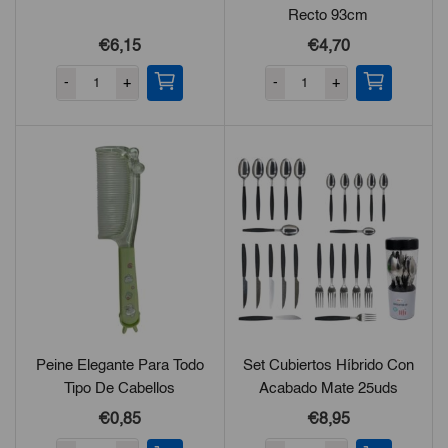
Recto 93cm
€6,15
€4,70
-
+
-
+
Peine Elegante Para Todo
Set Cubiertos Híbrido Con
Tipo De Cabellos
Acabado Mate 25uds
€0,85
€8,95