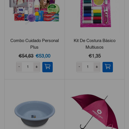
Combo Cuidado Personal
Kit De Costura Básico
Plus
Multiusos
El
El
€54,63
€53,00
€1,35
precio
precio
-
+
-
+
original
actual
era:
es:
€54,63.
€53,00.