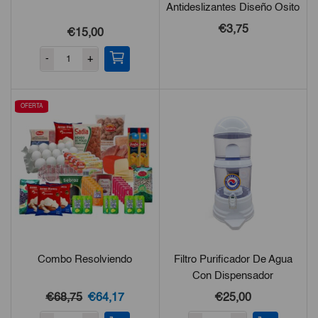
Antideslizantes Diseño Osito
€3,75
€15,00
-
+
OFERTA
Combo Resolviendo
Filtro Purificador De Agua
Con Dispensador
El
El
€68,75
€64,17
€25,00
precio
precio