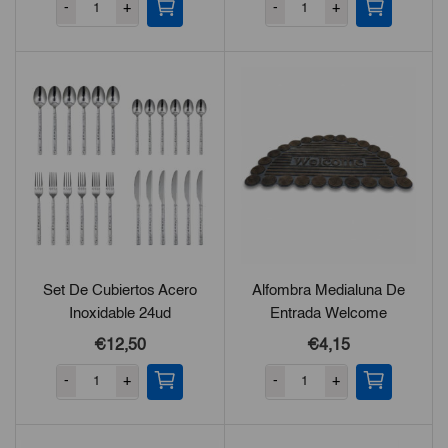
-
+
-
+
Set De Cubiertos Acero
Alfombra Medialuna De
Inoxidable 24ud
Entrada Welcome
€12,50
€4,15
-
+
-
+