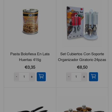
Pasta Boloñesa En Lata
Set Cubiertos Con Soporte
Huertas 415g
Organizador Giratorio 24pzas
€3,35
€8,50
-
+
-
+