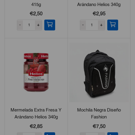
415g
Arándano Helios 340g
€2,50
€2,95
-
+
-
+
Mermelada Extra Fresa Y
Mochila Negra Diseño
Arándano Helios 340g
Fashion
€2,85
€7,50