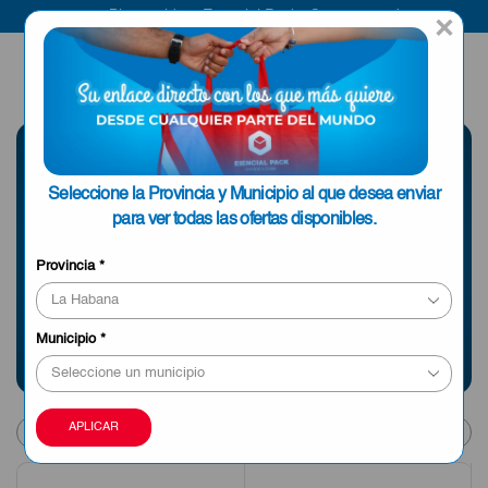
Bienvenido a Esencial Pack
Compra aquí
×
ENVIAR A LA
0
HABANA
SELECCIONE UNA
Seleccione la Provincia y Municipio al que desea enviar
PROVINCIA
para ver todas las ofertas disponibles.
Provincia
*
Información sobre envíos y tiempos de entrega
Municipio
*
Products
APLICAR
per
page