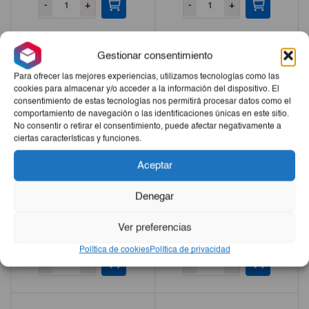
-
+
-
+
original
actual
era:
es:
€68,75.
€64,17.
Gestionar consentimiento
Para ofrecer las mejores experiencias, utilizamos tecnologías como las
cookies para almacenar y/o acceder a la información del dispositivo. El
consentimiento de estas tecnologías nos permitirá procesar datos como el
comportamiento de navegación o las identificaciones únicas en este sitio.
No consentir o retirar el consentimiento, puede afectar negativamente a
ciertas características y funciones.
Aceptar
Denegar
Fogón De Petróleo Columba
Garbanzos A La Jardinera
SE-DA 415g
Ver preferencias
€12,00
€2,45
Política de cookies
Política de privacidad
-
+
-
+