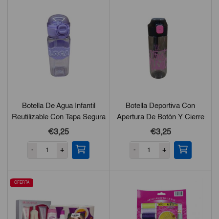
Botella De Agua Infantil
Botella Deportiva Con
Reutilizable Con Tapa Segura
Apertura De Botón Y Cierre
Antiderrame
Seguro
€3,25
€3,25
-
+
-
+
OFERTA