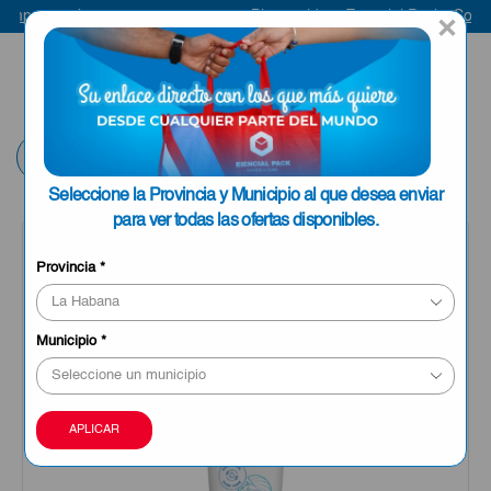
mpra aquí
Bienvenido a Esencial Pack
Compra
×
ENVIAR A LA
0
HABANA
Volver
Seleccione la Provincia y Municipio al que desea enviar
para ver todas las ofertas disponibles.
Provincia
*
Municipio
*
APLICAR