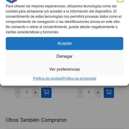
Para ofrecer las mejores experiencias, utilizamos tecnologías como las
cookies para almacenar y/o acceder a la información del dispositivo. El
consentimiento de estas tecnologías nos permitirá procesar datos como el
comportamiento de navegación o las identificaciones únicas en este sitio.
No consentir o retirar el consentimiento, puede afectar negativamente a
ciertas características y funciones.
Aceptar
Denegar
Jabón De Lavar Jumbo
Gel De Ducha Rosa
Ver preferencias
Color Azul 170g
Mosqueta IE 750ml
Política de cookies
Política de privacidad
€0,50
€3,15
-
+
-
+
Otros También Compraron