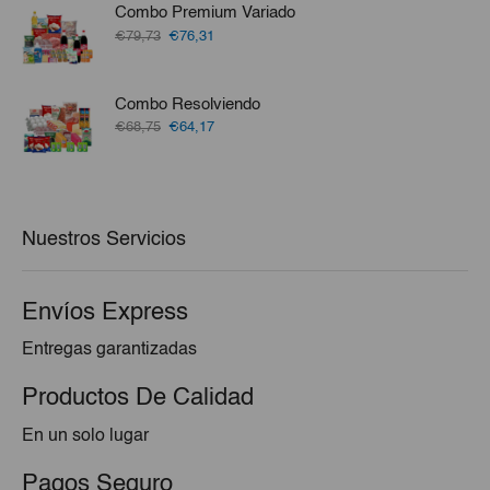
era:
es:
Combo Premium Variado
€51,10.
€48,10.
El
El
€79,73
€76,31
precio
precio
original
actual
era:
es:
Combo Resolviendo
€79,73.
€76,31.
El
El
€68,75
€64,17
precio
precio
original
actual
era:
es:
€68,75.
€64,17.
Nuestros Servicios
Envíos Express
Entregas garantizadas
Productos De Calidad
En un solo lugar
Pagos Seguro