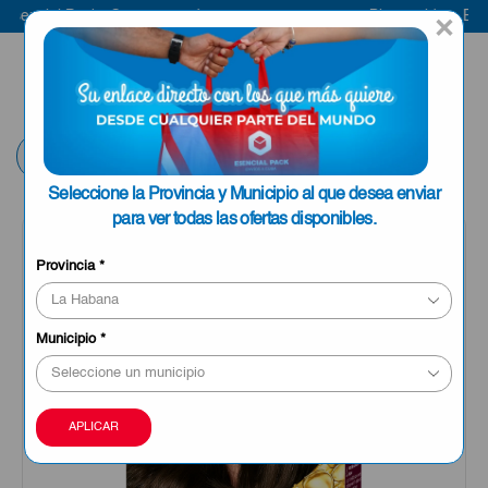
sencial Pack
Compra aquí
Bienvenido a Esenc
×
ENVIAR A LA
0
HABANA
Volver
Seleccione la Provincia y Municipio al que desea enviar
para ver todas las ofertas disponibles.
Provincia
*
Municipio
*
APLICAR