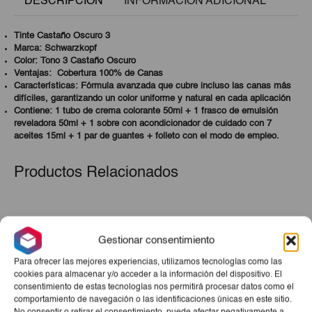
DESCRIPCIÓN
INFORMACIÓN ADICIONAL
Tinte Castaño Oscuro 3
Marca:
Schwarzkopf
Color: Tono 3 Castaño Oscuro
Ventajas: Cobertura 100% de Canas
Características: Fórmula avanzada que cubre incluso las canas más
difíciles, garantizando un color uniforme y natural en cada aplicación
Contiene: 1 tubo de crema colorante 50ml + 1 frasco de emulsión
reveladora 50ml + 1 sobre con acondicionador de cuidado con 7
aceites 15ml + 1 par de guantes + folleto con el modo de empleo.
Productos Relacionados
Gestionar consentimiento
Para ofrecer las mejores experiencias, utilizamos tecnologías como las
cookies para almacenar y/o acceder a la información del dispositivo. El
consentimiento de estas tecnologías nos permitirá procesar datos como el
comportamiento de navegación o las identificaciones únicas en este sitio.