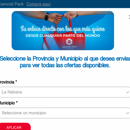
ompra aquí
ENVIAR
SEARCH
INPUT
ONTACTO
Seleccione la Provincia y Municipio al que desea envia
para ver todas las ofertas disponibles.
Tendedero de metal
rovincia
*
€19,90
15 personas revisando este producto ahor
unicipio
*
Este producto puede ser entregado en Ciego de Áv
Camagüey y Las Tunas
La imagen sólo tiene carácter meramente orientati
APLICAR