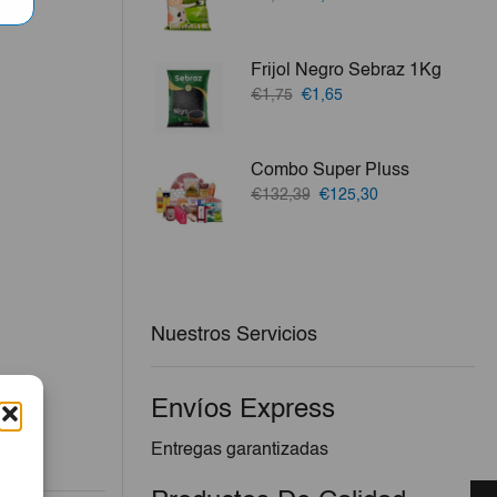
precio
precio
original
actual
era:
es:
Frijol Negro Sebraz 1Kg
€5,95.
€5,30.
El
El
€1,75
€1,65
precio
precio
original
actual
era:
es:
Combo Super Pluss
€1,75.
€1,65.
El
El
€132,39
€125,30
precio
precio
original
actual
era:
es:
€132,39.
€125,30.
Nuestros Servicios
Envíos Express
Entregas garantizadas