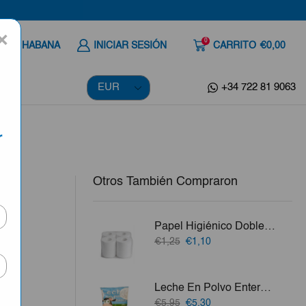
×
0
 A LA HABANA
INICIAR SESIÓN
CARRITO
€0,00
+34 722 81 9063
r
Otros También Compraron
Papel Higiénico Doble Capa Columba 4 Rollos
a
El
El
€1,25
€1,10
precio
precio
ila,
original
actual
era:
es:
Leche En Polvo Entera Mumilk 1kg
€1,25.
€1,10.
vo.
El
El
€5,95
€5,30