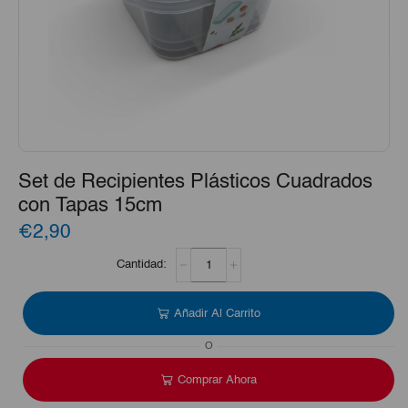
Set de Recipientes Plásticos Cuadrados
con Tapas 15cm
€2,90
Set
de
Recipientes
Plásticos
Añadir Al Carrito
Cuadrados
con
O
Tapas
15cm
Comprar Ahora
cantidad