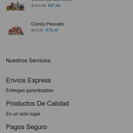
€1,20.
€1,05.
El
El
€104,88
€97,69
precio
precio
original
actual
era:
es:
Combo Pescado
€104,88.
€97,69.
El
El
€77,57
€72,45
precio
precio
original
actual
era:
es:
€77,57.
€72,45.
Nuestros Servicios
Envíos Express
Entregas garantizadas
Productos De Calidad
En un solo lugar
Pagos Seguro