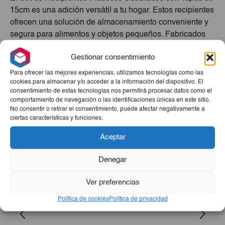
15cm es una adición versátil a tu hogar. Estos recipientes
ofrecen una solución de almacenamiento conveniente y
segura para alimentos y objetos pequeños. Fabricados
con plástico de alta calidad, estos recipientes son
Gestionar consentimiento
duraderos y fáciles de limpiar. Su diseño cuadrado
permite un mejor aprovechamiento del espacio en tus
Para ofrecer las mejores experiencias, utilizamos tecnologías como las
armarios o despensas. Mantén tus alimentos frescos y
cookies para almacenar y/o acceder a la información del dispositivo. El
consentimiento de estas tecnologías nos permitirá procesar datos como el
organizados con este set imprescindible para el hogar.
comportamiento de navegación o las identificaciones únicas en este sitio.
No consentir o retirar el consentimiento, puede afectar negativamente a
Productos Relacionados
ciertas características y funciones.
Aceptar
Denegar
Ver preferencias
Política de cookies
Política de privacidad