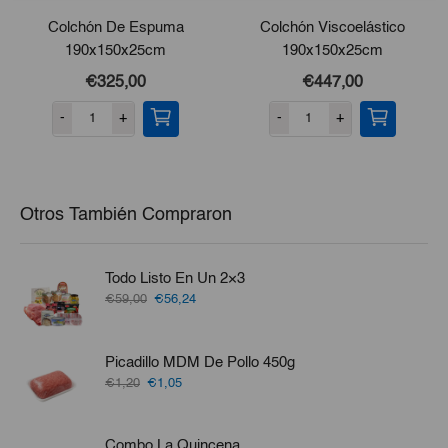
Colchón De Espuma
Colchón Viscoelástico
190x150x25cm
190x150x25cm
€325,00
€447,00
-
+
-
+
Otros También Compraron
Todo Listo En Un 2×3
El
El
€59,00
€56,24
precio
precio
original
actual
era:
es:
Picadillo MDM De Pollo 450g
€59,00.
€56,24.
El
El
€1,20
€1,05
precio
precio
original
actual
era:
es:
Combo La Quincena