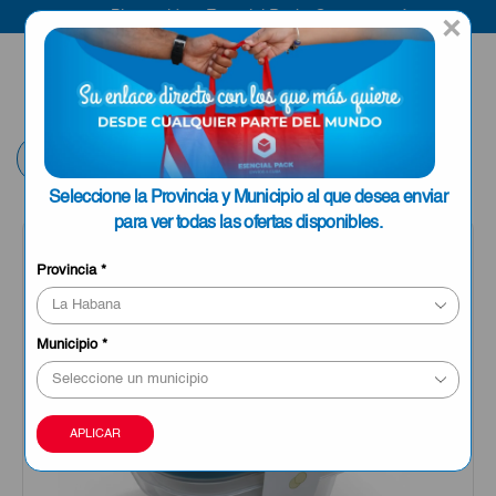
Bienvenido a Esencial Pack
Compra aquí
×
ENVIAR A LA
0
HABANA
Volver
Seleccione la Provincia y Municipio al que desea enviar
para ver todas las ofertas disponibles.
Provincia
*
Municipio
*
APLICAR