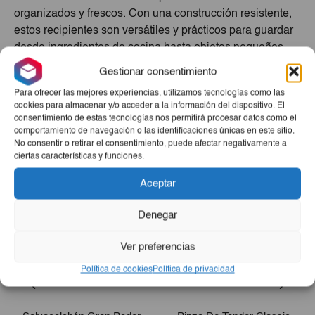
organizados y frescos. Con una construcción resistente,
estos recipientes son versátiles y prácticos para guardar
desde ingredientes de cocina hasta objetos pequeños.
Aprovecha la variedad de productos esenciales que
Gestionar consentimiento
ofrecemos, sin costos sorpresa en el carrito. Simplifica tu
Para ofrecer las mejores experiencias, utilizamos tecnologías como las
vida cotidiana con estos recipientes funcionales y de
cookies para almacenar y/o acceder a la información del dispositivo. El
calidad.
consentimiento de estas tecnologías nos permitirá procesar datos como el
comportamiento de navegación o las identificaciones únicas en este sitio.
Productos Relacionados
No consentir o retirar el consentimiento, puede afectar negativamente a
ciertas características y funciones.
Aceptar
Denegar
Ver preferencias
Política de cookies
Política de privacidad