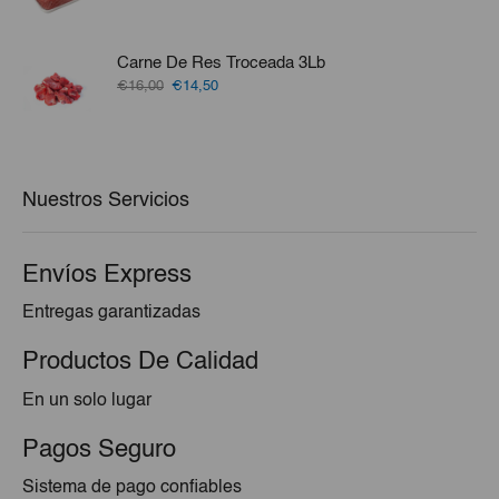
precio
precio
original
actual
era:
es:
Carne De Res Troceada 3Lb
€1,20.
€1,05.
El
El
€16,00
€14,50
precio
precio
original
actual
era:
es:
€16,00.
€14,50.
Nuestros Servicios
Envíos Express
Entregas garantizadas
Productos De Calidad
En un solo lugar
Pagos Seguro
Sistema de pago confiables