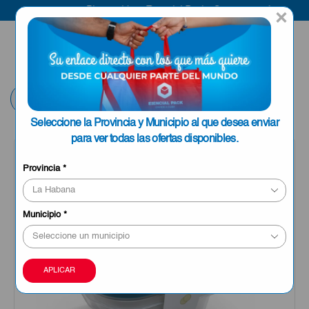
Bienvenido a Esencial Pack
Compra aquí
×
ENVIAR A LA
0
HABANA
Volver
Seleccione la Provincia y Municipio al que desea enviar
para ver todas las ofertas disponibles.
Provincia
*
Municipio
*
APLICAR