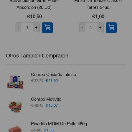
Salvacolchón Gran Poder
Pinza De Tender Classic
Absorción (20 Ud)
Tarres 24ud
€10,50
€1,60
-
+
-
+
Otros También Compraron
Combo Cuidado Infinito
El
El
€22,29
€21,62
precio
precio
original
actual
era:
es:
Combo Motivito
€22,29.
€21,62.
El
El
€46,45
€45,07
precio
precio
original
actual
era:
es:
Picadillo MDM De Pollo 450g
€46,45.
€45,07.
El
El
€1,20
€1,05