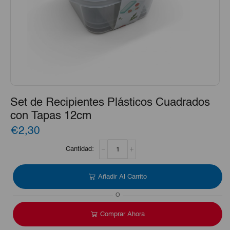
Set de Recipientes Plásticos Cuadrados
con Tapas 12cm
€2,30
Set
de
Recipientes
Plásticos
Añadir Al Carrito
Cuadrados
con
O
Tapas
12cm
Comprar Ahora
cantidad