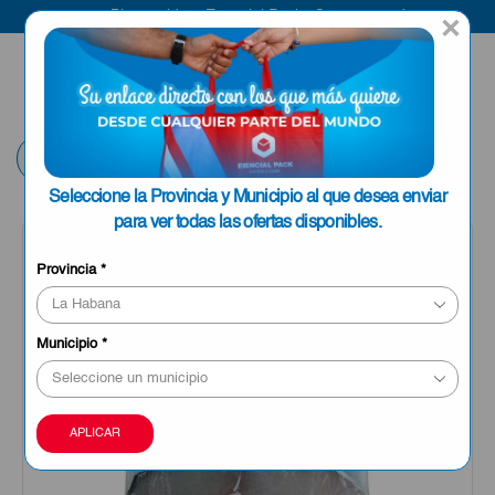
Bienvenido a Esencial Pack
Compra aquí
×
ENVIAR A LA
0
HABANA
Volver
Seleccione la Provincia y Municipio al que desea enviar
para ver todas las ofertas disponibles.
Provincia
*
Municipio
*
APLICAR