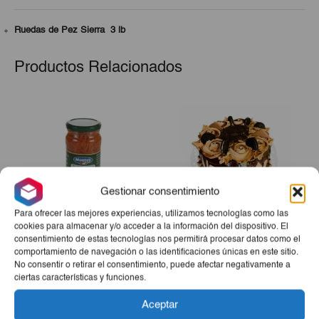
Ruedas de Pez Sierra 3 lb
Productos Relacionados
Gestionar consentimiento
Para ofrecer las mejores experiencias, utilizamos tecnologías como las
cookies para almacenar y/o acceder a la información del dispositivo. El
consentimiento de estas tecnologías nos permitirá procesar datos como el
Zanahoria Rallada Montey
Tarta Sensación
comportamiento de navegación o las identificaciones únicas en este sitio.
345ml
No consentir o retirar el consentimiento, puede afectar negativamente a
ciertas características y funciones.
€1,30
€26,00
Aceptar
-
+
-
+