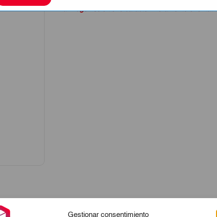
La imagen sólo tiene carácter meramente orientati
Gestionar consentimiento