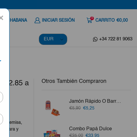
×
0
 A LA HABANA
INICIAR SESIÓN
CARRITO
€0,00
+34 722 81 9063
r
Otros También Compraron
e 2.85 a
Jamón Rápido O Barra Bravo 1.5Lb
El
El
€5,90
€5,25
a
precio
precio
original
actual
o, Artemisa,
era:
es:
Combo Papá Dulce
a Clara y
€5,90.
€5,25.
El
El
€35,00
€33,95