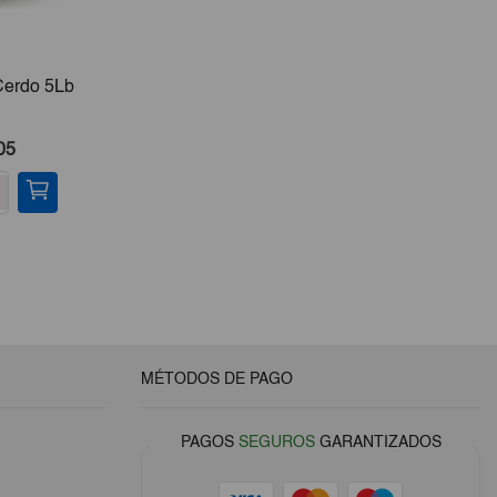
Cerdo 5Lb
Tarta De Chocolate
Sardina
05
€22,00
-
+
-
MÉTODOS DE PAGO
PAGOS
SEGUROS
GARANTIZADOS