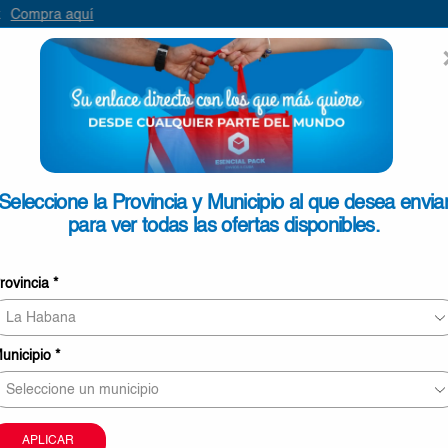
ENVIAR
SEARCH
INPUT
ONTACTO
Seleccione la Provincia y Municipio al que desea envia
para ver todas las ofertas disponibles.
Queso Gouda Columba Barra d
rovincia
*
3.1kg
€25,00
unicipio
*
15 personas revisando este producto ahor
Este producto puede ser entregado en Pinar del Rí
Mayabeque, La Habana, Matanzas, Cienfuegos, Vill
APLICAR
Sancti Spíritus.