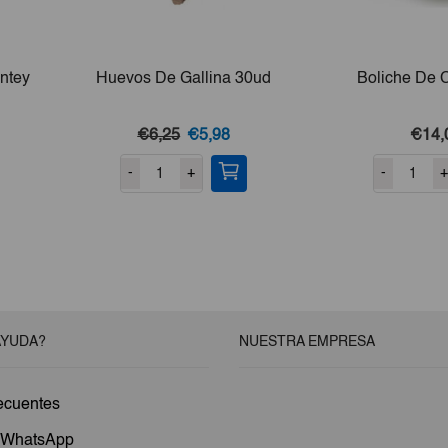
ntey
Huevos De Gallina 30ud
Boliche De 
El
El
€6,25
€5,98
€14,
precio
precio
-
+
-
+
original
actual
era:
es:
€6,25.
€5,98.
AYUDA?
NUESTRA EMPRESA
ecuentes
a WhatsApp