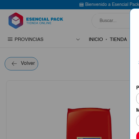
Bienvenido a Esencial Pack
Compra aquí
PROVINCIAS
INICIO
TIENDA
C
Volver
P
M