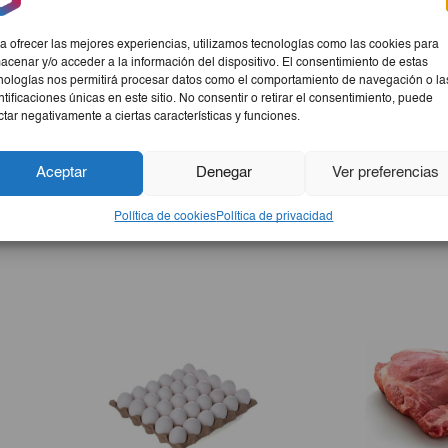
e 2.85 a 3.1kg.
a ofrecer las mejores experiencias, utilizamos tecnologías como las cookies para
acenar y/o acceder a la información del dispositivo. El consentimiento de estas
nologías nos permitirá procesar datos como el comportamiento de navegación o la
ntificaciones únicas en este sitio. No consentir o retirar el consentimiento, puede
ctar negativamente a ciertas características y funciones.
or y textura cremosa. Perfecto para degustar solo o acompaña
este queso es ideal para satisfacer tus antojos gourmet. Aprov
Aceptar
Denegar
Ver preferencias
l mercado.
Política de cookies
Política de privacidad