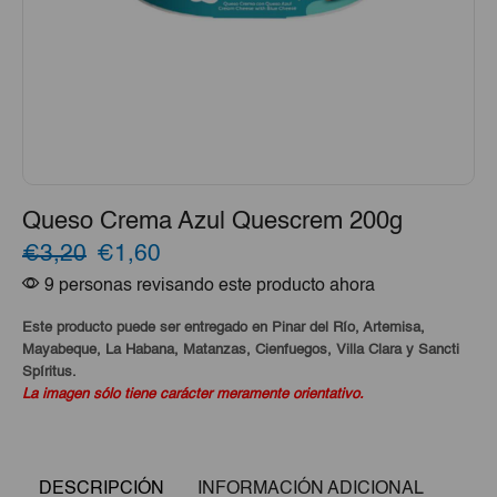
Queso Crema Azul Quescrem 200g
El
El
€3,20
€1,60
9 personas revisando este producto ahora
precio
precio
original
actual
Este producto puede ser entregado en Pinar del Río, Artemisa,
Mayabeque, La Habana, Matanzas, Cienfuegos, Villa Clara y Sancti
era:
es:
Spíritus.
La imagen sólo tiene carácter meramente orientativo.
€3,20.
€1,60.
DESCRIPCIÓN
INFORMACIÓN ADICIONAL