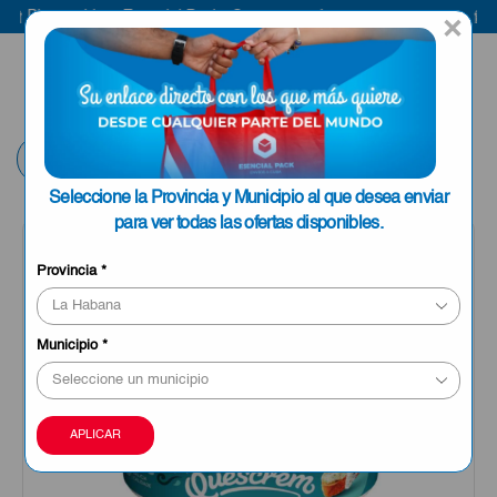
Bienvenido a Esencial Pack
Compra aquí
Bi
×
ENVIAR A LA
0
HABANA
Volver
Seleccione la Provincia y Municipio al que desea enviar
para ver todas las ofertas disponibles.
OFERTA
Provincia
*
Municipio
*
APLICAR