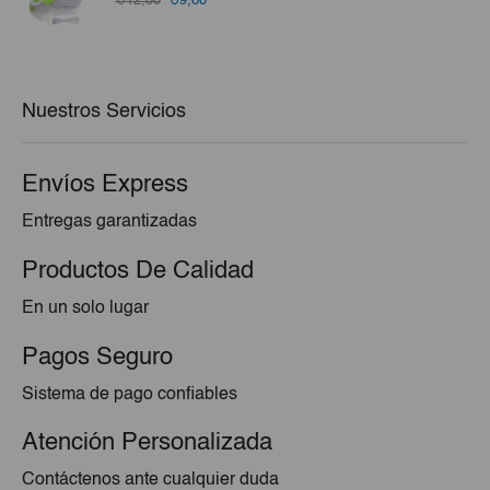
€12,00
€9,60
precio
precio
original
actual
era:
es:
€12,00.
€9,60.
Nuestros Servicios
Envíos Express
Entregas garantizadas
Productos De Calidad
En un solo lugar
Pagos Seguro
Sistema de pago confiables
Atención Personalizada
Contáctenos ante cualquier duda