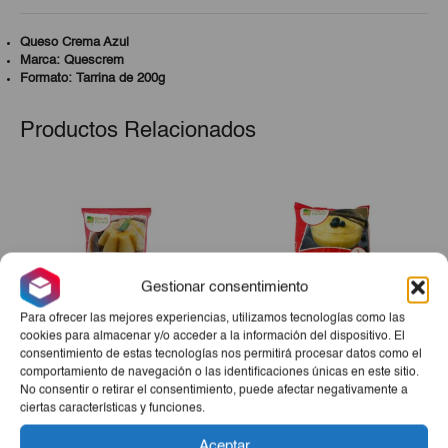
Queso Crema Azul
Marca: Quescrem
Formato: Tarrina de 200g
Productos Relacionados
Gestionar consentimiento
Para ofrecer las mejores experiencias, utilizamos tecnologías como las
cookies para almacenar y/o acceder a la información del dispositivo. El
consentimiento de estas tecnologías nos permitirá procesar datos como el
comportamiento de navegación o las identificaciones únicas en este sitio.
Flan De Leche Sabor
Natilla Manjar/Coco Rallado
No consentir o retirar el consentimiento, puede afectar negativamente a
Caramelo 1kg
1kg
ciertas características y funciones.
€5,50
€5,50
Aceptar