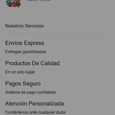
€52,15
€50,58
precio
precio
original
actual
era:
es:
€52,15.
€50,58.
Nuestros Servicios
Envíos Express
Entregas garantizadas
Productos De Calidad
En un solo lugar
Pagos Seguro
Sistema de pago confiables
Atención Personalizada
Contáctenos ante cualquier duda