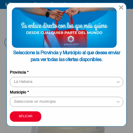
Bienvenido a Esencial Pack
Compra aquí
Bi
×
ENVIAR A LA
0
HABANA
Volver
Seleccione la Provincia y Municipio al que desea enviar
para ver todas las ofertas disponibles.
Provincia
*
Municipio
*
APLICAR