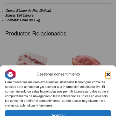
Queso Blanco de Res (Búfalo)
Marca: Del Cangre
Formato: Corte de 1 kg
Productos Relacionados
Gestionar consentimiento
Para ofrecer las mejores experiencias, utilizamos tecnologías como las
cookies para almacenar y/o acceder a la información del dispositivo. El
consentimiento de estas tecnologías nos permitirá procesar datos como el
comportamiento de navegación o las identificaciones únicas en este sitio.
Manteca De Cerdo Para
Boliche De Cerdo 5Lb
No consentir o retirar el consentimiento, puede afectar negativamente a
Freír 2Lb
ciertas características y funciones.
€4,55
€14,05
Aceptar